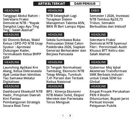
ARTIKEL TERKAIT
DARI PENULIS
HEADLINE
HEADLINE
EKBIS
Tanggapi Abdul Rahim :
NTB Selangkah Lagi
Semester I 2026, Investasi
Sekretaris Fraksi
Terapkan Sistem
NTB Tembus Rp33,73
Demokrat NTB : “Kayak
Manajemen Talenta ASN,
Triliun, Semakin
Dangdut Lagu Ayu Ting
BKN RI Beri Lampu Hijau
Berkualitas dan Inklusif
Ting : Salah Alamat”
HEADLINE
HEADLINE
HEADLINE
IJU Divonis Bebas, Wakil
Sekda Sumbawa Buka
Sekretaris Fraksi
Ketua I DPD PD NTB Ucap
Pemusatan Diklat Calon
Demokrat NTB Syamsul
Syukur : Apresiasi
Paskibraka 2026, Siapkan
Fikri : Permintaan Audit
Dukungan Kader,
Generasi Berkarakter dan
Khusus BTT Keliru dan
Terimakasih Ketua BHPP
Berjiwa Pancasila
Salah Alamat
DPP
HEADLINE
HEADLINE
HEADLINE
Launching Aplikasi Kre
Di Tengah Normalisasi
Gubernur Miq Iqbal
Alang, Ketua Dekranasda
Tambang, Ekonomi NTB
Akselerasi Transformasi
Ajak Lestarikan Identitas
Tetap Melaju, Tumbuh
SMK Berbasis Industri
Tau Samawa Melalui
7,41 Persen dan Terbaik
untuk Cetak SDM Go
Digitalisasi
Kedua Nasional
Global
HEADLINE
HEADLINE
HEADLINE
Dashboard Eksekutif NTB
BPS : Kinerja Ekonomi
Empat Proyek Perubahan
Hadir, Pimpinan Daerah
NTB Makin Solid, Ekspor
PKN II Resmi
Kini Pantau
Meroket dan Pariwisata
Diluncurkan, Bupati Jarot
Pembangunan Strategis
Terus Menguat
Perkuat Inovasi
Secara Real-Time
Pelayanan Publik