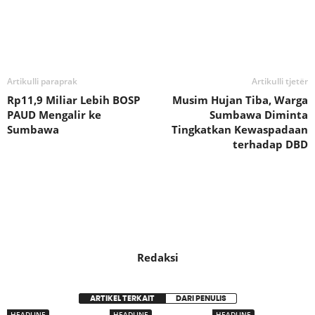
Bagikan
Artikulli paraprak
Artikulli tjetër
Rp11,9 Miliar Lebih BOSP
Musim Hujan Tiba, Warga
PAUD Mengalir ke
Sumbawa Diminta
Sumbawa
Tingkatkan Kewaspadaan
terhadap DBD
Redaksi
ARTIKEL TERKAIT
DARI PENULIS
HEADLINE
HEADLINE
HEADLINE