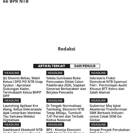
ke BPR NTB
Redaksi
ARTIKEL TERKAIT
DARI PENULIS
HEADLINE
HEADLINE
HEADLINE
IJU Divonis Bebas, Wakil
Sekda Sumbawa Buka
Sekretaris Fraksi
Ketua I DPD PD NTB Ucap
Pemusatan Diklat Calon
Demokrat NTB Syamsul
Syukur : Apresiasi
Paskibraka 2026, Siapkan
Fikri : Permintaan Audit
Dukungan Kader,
Generasi Berkarakter dan
Khusus BTT Keliru dan
Terimakasih Ketua BHPP
Berjiwa Pancasila
Salah Alamat
DPP
HEADLINE
HEADLINE
HEADLINE
Launching Aplikasi Kre
Di Tengah Normalisasi
Gubernur Miq Iqbal
Alang, Ketua Dekranasda
Tambang, Ekonomi NTB
Akselerasi Transformasi
Ajak Lestarikan Identitas
Tetap Melaju, Tumbuh
SMK Berbasis Industri
Tau Samawa Melalui
7,41 Persen dan Terbaik
untuk Cetak SDM Go
Digitalisasi
Kedua Nasional
Global
HEADLINE
HEADLINE
HEADLINE
Dashboard Eksekutif NTB
BPS : Kinerja Ekonomi
Empat Proyek Perubahan