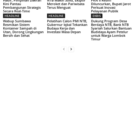
Hadir, Pimpinan Daerah
NTB Makin Solid, Ekspor
PKN II Resmi
Kini Pantau
Meroket dan Pariwisata
Diluncurkan, Bupati Jarot
Pembangunan Strategis
Terus Menguat
Perkuat Inovasi
Secara Real-Time
Pelayanan Publik
HEADLINE
HEADLINE
EKBIS
Wabup Sumbawa
Pelatihan Calon PMI NTB,
Dukung Program Desa
Resmikan Sistem
Gubernur Iqbal Tekankan
Berdaya NTB, Bank NTB
Kontainer Sampah di
Budaya Kerja dan
Syariah Salurkan Bantuan
Utan, Dorong Lingkungan
Investasi Masa Depan
Budidaya Ayam Petelur
Bersih dan Sehat
untuk Warga Lombok
Timur