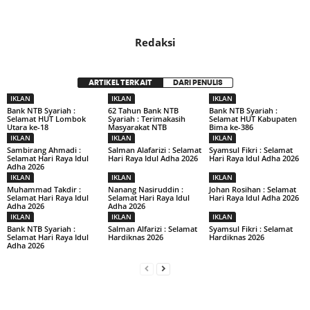
Redaksi
ARTIKEL TERKAIT
DARI PENULIS
IKLAN
IKLAN
IKLAN
Bank NTB Syariah :
62 Tahun Bank NTB
Bank NTB Syariah :
Selamat HUT Lombok
Syariah : Terimakasih
Selamat HUT Kabupaten
Utara ke-18
Masyarakat NTB
Bima ke-386
IKLAN
IKLAN
IKLAN
Sambirang Ahmadi :
Salman Alafarizi : Selamat
Syamsul Fikri : Selamat
Selamat Hari Raya Idul
Hari Raya Idul Adha 2026
Hari Raya Idul Adha 2026
Adha 2026
IKLAN
IKLAN
IKLAN
Muhammad Takdir :
Nanang Nasiruddin :
Johan Rosihan : Selamat
Selamat Hari Raya Idul
Selamat Hari Raya Idul
Hari Raya Idul Adha 2026
Adha 2026
Adha 2026
IKLAN
IKLAN
IKLAN
Bank NTB Syariah :
Salman Alfarizi : Selamat
Syamsul Fikri : Selamat
Selamat Hari Raya Idul
Hardiknas 2026
Hardiknas 2026
Adha 2026