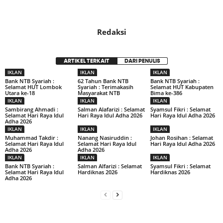
Redaksi
ARTIKEL TERKAIT
DARI PENULIS
IKLAN
IKLAN
IKLAN
Bank NTB Syariah :
62 Tahun Bank NTB
Bank NTB Syariah :
Selamat HUT Lombok
Syariah : Terimakasih
Selamat HUT Kabupaten
Utara ke-18
Masyarakat NTB
Bima ke-386
IKLAN
IKLAN
IKLAN
Sambirang Ahmadi :
Salman Alafarizi : Selamat
Syamsul Fikri : Selamat
Selamat Hari Raya Idul
Hari Raya Idul Adha 2026
Hari Raya Idul Adha 2026
Adha 2026
IKLAN
IKLAN
IKLAN
Muhammad Takdir :
Nanang Nasiruddin :
Johan Rosihan : Selamat
Selamat Hari Raya Idul
Selamat Hari Raya Idul
Hari Raya Idul Adha 2026
Adha 2026
Adha 2026
IKLAN
IKLAN
IKLAN
Bank NTB Syariah :
Salman Alfarizi : Selamat
Syamsul Fikri : Selamat
Selamat Hari Raya Idul
Hardiknas 2026
Hardiknas 2026
Adha 2026