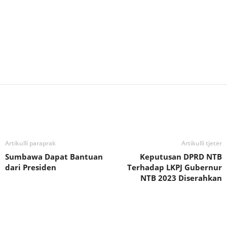
Bagikan
Artikulli paraprak
Artikulli tjetër
Sumbawa Dapat Bantuan
Keputusan DPRD NTB
dari Presiden
Terhadap LKPJ Gubernur
NTB 2023 Diserahkan