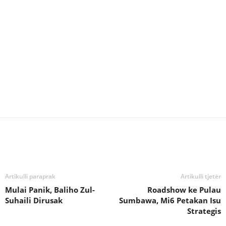
Bagikan
Artikulli paraprak
Artikulli tjetër
Mulai Panik, Baliho Zul-
Roadshow ke Pulau
Suhaili Dirusak
Sumbawa, Mi6 Petakan Isu
Strategis