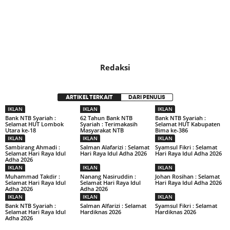
Redaksi
ARTIKEL TERKAIT
DARI PENULIS
IKLAN
IKLAN
IKLAN
Bank NTB Syariah :
62 Tahun Bank NTB
Bank NTB Syariah :
Selamat HUT Lombok
Syariah : Terimakasih
Selamat HUT Kabupaten
Utara ke-18
Masyarakat NTB
Bima ke-386
IKLAN
IKLAN
IKLAN
Sambirang Ahmadi :
Salman Alafarizi : Selamat
Syamsul Fikri : Selamat
Selamat Hari Raya Idul
Hari Raya Idul Adha 2026
Hari Raya Idul Adha 2026
Adha 2026
IKLAN
IKLAN
IKLAN
Muhammad Takdir :
Nanang Nasiruddin :
Johan Rosihan : Selamat
Selamat Hari Raya Idul
Selamat Hari Raya Idul
Hari Raya Idul Adha 2026
Adha 2026
Adha 2026
IKLAN
IKLAN
IKLAN
Bank NTB Syariah :
Salman Alfarizi : Selamat
Syamsul Fikri : Selamat
Selamat Hari Raya Idul
Hardiknas 2026
Hardiknas 2026
Adha 2026