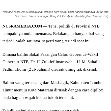
Nampak baliho Zul-Suhaili dirusak dengan cara dipilox pada bagian wajahnya. Ketua dan
Sekretaris Tim Pemenangan Bang Zul, Deddy AZ dan Masyhur Harahap. (Ist)
NUSRAMEDIA.COM —
Tensi politik di Provinsi NTB
nampaknya mulai memanas. Belakangan banyak hal yang
terjadi. Salah satunya, seperti yang terjadi saat ini.
Dimana baliho Bakal Pasangan Calon Gubernur-Wakil
Gubernur NTB, Dr. H. Zulkieflimansyah – H. M. Suhaili
Fadhil Thohir (Zul-Suhaili) dirusak orang tak dikenal.
Baliho yang terpasang dari Masbagik, Kabupaten Lombok
Timur menuju Kota Mataram dirusak dengan cara dipilox
pada bagian wajah kedua tokoh tersebut.
Tak diketahui siapa orang-orang yang tidak