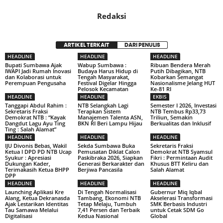
Redaksi
ARTIKEL TERKAIT
DARI PENULIS
HEADLINE
HEADLINE
HEADLINE
Bupati Sumbawa Ajak
Wabup Sumbawa :
Ribuan Bendera Merah
IWAPI Jadi Rumah Inovasi
Budaya Harus Hidup di
Putih Dibagikan, NTB
dan Kolaborasi untuk
Tengah Masyarakat,
Kobarkan Semangat
Perempuan Pengusaha
Festival Digelar Hingga
Nasionalisme Jelang HUT
Pelosok Kecamatan
Ke-81 RI
HEADLINE
HEADLINE
EKBIS
Tanggapi Abdul Rahim :
NTB Selangkah Lagi
Semester I 2026, Investasi
Sekretaris Fraksi
Terapkan Sistem
NTB Tembus Rp33,73
Demokrat NTB : “Kayak
Manajemen Talenta ASN,
Triliun, Semakin
Dangdut Lagu Ayu Ting
BKN RI Beri Lampu Hijau
Berkualitas dan Inklusif
Ting : Salah Alamat”
HEADLINE
HEADLINE
HEADLINE
IJU Divonis Bebas, Wakil
Sekda Sumbawa Buka
Sekretaris Fraksi
Ketua I DPD PD NTB Ucap
Pemusatan Diklat Calon
Demokrat NTB Syamsul
Syukur : Apresiasi
Paskibraka 2026, Siapkan
Fikri : Permintaan Audit
Dukungan Kader,
Generasi Berkarakter dan
Khusus BTT Keliru dan
Terimakasih Ketua BHPP
Berjiwa Pancasila
Salah Alamat
DPP
HEADLINE
HEADLINE
HEADLINE
Launching Aplikasi Kre
Di Tengah Normalisasi
Gubernur Miq Iqbal
Alang, Ketua Dekranasda
Tambang, Ekonomi NTB
Akselerasi Transformasi
Ajak Lestarikan Identitas
Tetap Melaju, Tumbuh
SMK Berbasis Industri
Tau Samawa Melalui
7,41 Persen dan Terbaik
untuk Cetak SDM Go
Digitalisasi
Kedua Nasional
Global