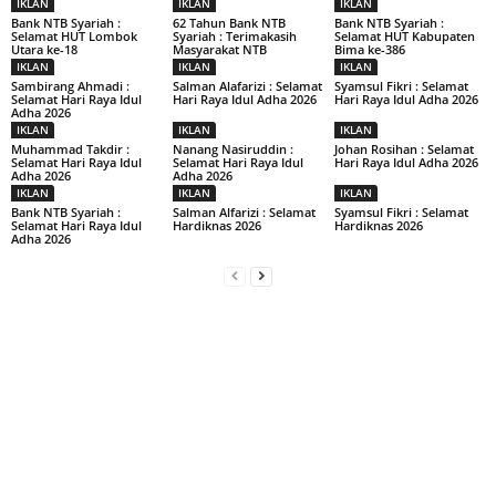
IKLAN
IKLAN
IKLAN
Bank NTB Syariah :
62 Tahun Bank NTB
Bank NTB Syariah :
Selamat HUT Lombok
Syariah : Terimakasih
Selamat HUT Kabupaten
Utara ke-18
Masyarakat NTB
Bima ke-386
IKLAN
IKLAN
IKLAN
Sambirang Ahmadi :
Salman Alafarizi : Selamat
Syamsul Fikri : Selamat
Selamat Hari Raya Idul
Hari Raya Idul Adha 2026
Hari Raya Idul Adha 2026
Adha 2026
IKLAN
IKLAN
IKLAN
Muhammad Takdir :
Nanang Nasiruddin :
Johan Rosihan : Selamat
Selamat Hari Raya Idul
Selamat Hari Raya Idul
Hari Raya Idul Adha 2026
Adha 2026
Adha 2026
IKLAN
IKLAN
IKLAN
Bank NTB Syariah :
Salman Alfarizi : Selamat
Syamsul Fikri : Selamat
Selamat Hari Raya Idul
Hardiknas 2026
Hardiknas 2026
Adha 2026