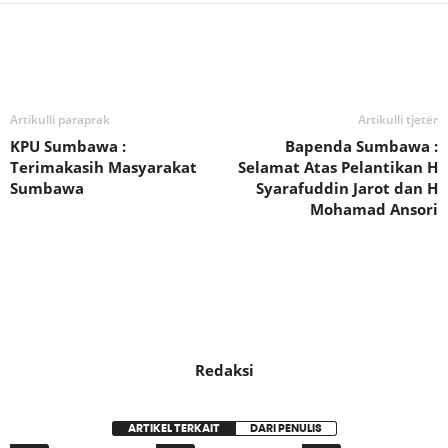
Bagikan
Artikulli paraprak
Artikulli tjetër
KPU Sumbawa :
Bapenda Sumbawa :
Terimakasih Masyarakat
Selamat Atas Pelantikan H
Sumbawa
Syarafuddin Jarot dan H
Mohamad Ansori
Redaksi
ARTIKEL TERKAIT
DARI PENULIS