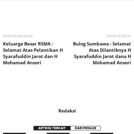
Bagikan
Artikulli paraprak
Artikulli tjetër
Keluarga Besar RSMA :
Bulog Sumbawa : Selamat
Selamat Atas Pelantikan H
Atas Dilantiknya H
Syarafuddin Jarot dan H
Syarafuddin Jarot dana H
Mohamad Ansori
Mohamad Ansori
Redaksi
ARTIKEL TERKAIT
DARI PENULIS