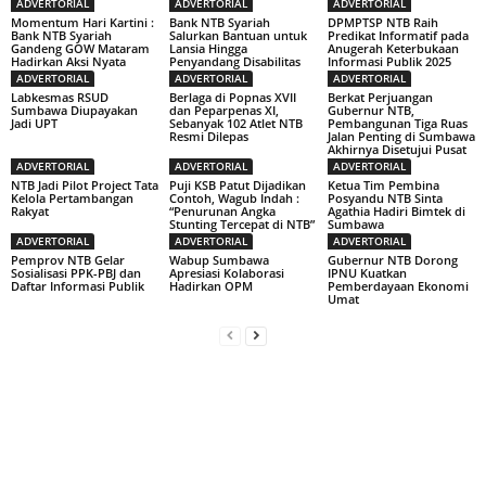
ADVERTORIAL
ADVERTORIAL
ADVERTORIAL
Momentum Hari Kartini :
Bank NTB Syariah
DPMPTSP NTB Raih
Bank NTB Syariah
Salurkan Bantuan untuk
Predikat Informatif pada
Gandeng GOW Mataram
Lansia Hingga
Anugerah Keterbukaan
Hadirkan Aksi Nyata
Penyandang Disabilitas
Informasi Publik 2025
ADVERTORIAL
ADVERTORIAL
ADVERTORIAL
Labkesmas RSUD
Berlaga di Popnas XVII
Berkat Perjuangan
Sumbawa Diupayakan
dan Peparpenas XI,
Gubernur NTB,
Jadi UPT
Sebanyak 102 Atlet NTB
Pembangunan Tiga Ruas
Resmi Dilepas
Jalan Penting di Sumbawa
Akhirnya Disetujui Pusat
ADVERTORIAL
ADVERTORIAL
ADVERTORIAL
NTB Jadi Pilot Project Tata
Puji KSB Patut Dijadikan
Ketua Tim Pembina
Kelola Pertambangan
Contoh, Wagub Indah :
Posyandu NTB Sinta
Rakyat
“Penurunan Angka
Agathia Hadiri Bimtek di
Stunting Tercepat di NTB”
Sumbawa
ADVERTORIAL
ADVERTORIAL
ADVERTORIAL
Pemprov NTB Gelar
Wabup Sumbawa
Gubernur NTB Dorong
Sosialisasi PPK-PBJ dan
Apresiasi Kolaborasi
IPNU Kuatkan
Daftar Informasi Publik
Hadirkan OPM
Pemberdayaan Ekonomi
Umat