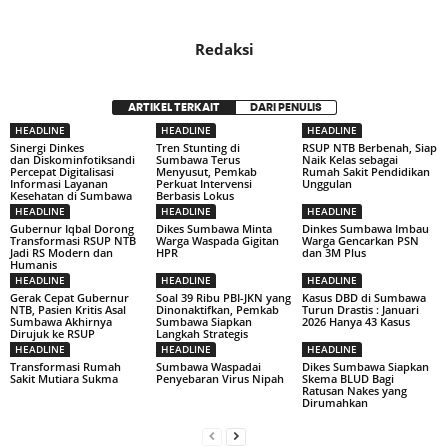
Redaksi
ARTIKEL TERKAIT
DARI PENULIS
HEADLINE
HEADLINE
HEADLINE
Sinergi Dinkes
Tren Stunting di
RSUP NTB Berbenah, Siap
dan Diskominfotiksandi
Sumbawa Terus
Naik Kelas sebagai
Percepat Digitalisasi
Menyusut, Pemkab
Rumah Sakit Pendidikan
Informasi Layanan
Perkuat Intervensi
Unggulan
Kesehatan di Sumbawa
Berbasis Lokus
HEADLINE
HEADLINE
HEADLINE
Gubernur Iqbal Dorong
Dikes Sumbawa Minta
Dinkes Sumbawa Imbau
Transformasi RSUP NTB
Warga Waspada Gigitan
Warga Gencarkan PSN
Jadi RS Modern dan
HPR
dan 3M Plus
Humanis
HEADLINE
HEADLINE
HEADLINE
Gerak Cepat Gubernur
Soal 39 Ribu PBI-JKN yang
Kasus DBD di Sumbawa
NTB, Pasien Kritis Asal
Dinonaktifkan, Pemkab
Turun Drastis : Januari
Sumbawa Akhirnya
Sumbawa Siapkan
2026 Hanya 43 Kasus
Dirujuk ke RSUP
Langkah Strategis
HEADLINE
HEADLINE
HEADLINE
Transformasi Rumah
Sumbawa Waspadai
Dikes Sumbawa Siapkan
Sakit Mutiara Sukma
Penyebaran Virus Nipah
Skema BLUD Bagi
Ratusan Nakes yang
Dirumahkan