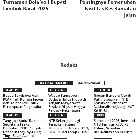
Turnamen Bola Voli Bupati
Pentingnya Pemenuhan
Lombok Barat 2025
Fasilitas Keselamatan
Jalan
Redaksi
ARTIKEL TERKAIT
DARI PENULIS
HEADLINE
HEADLINE
HEADLINE
Bupati Sumbawa Ajak
Wabup Sumbawa :
Ribuan Bendera Merah
IWAPI Jadi Rumah Inovasi
Budaya Harus Hidup di
Putih Dibagikan, NTB
dan Kolaborasi untuk
Tengah Masyarakat,
Kobarkan Semangat
Perempuan Pengusaha
Festival Digelar Hingga
Nasionalisme Jelang HUT
Pelosok Kecamatan
Ke-81 RI
HEADLINE
HEADLINE
EKBIS
Tanggapi Abdul Rahim :
NTB Selangkah Lagi
Semester I 2026, Investasi
Sekretaris Fraksi
Terapkan Sistem
NTB Tembus Rp33,73
Demokrat NTB : “Kayak
Manajemen Talenta ASN,
Triliun, Semakin
Dangdut Lagu Ayu Ting
BKN RI Beri Lampu Hijau
Berkualitas dan Inklusif
Ting : Salah Alamat”