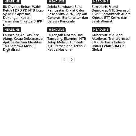
HEADLINE
HEADLINE
HEADLINE
IJU Divonis Bebas, Wakil
Sekda Sumbawa Buka
Sekretaris Fraksi
Ketua I DPD PD NTB Ucap
Pemusatan Diklat Calon
Demokrat NTB Syamsul
Syukur : Apresiasi
Paskibraka 2026, Siapkan
Fikri : Permintaan Audit
Dukungan Kader,
Generasi Berkarakter dan
Khusus BTT Keliru dan
Terimakasih Ketua BHPP
Berjiwa Pancasila
Salah Alamat
DPP
HEADLINE
HEADLINE
HEADLINE
Launching Aplikasi Kre
Di Tengah Normalisasi
Gubernur Miq Iqbal
Alang, Ketua Dekranasda
Tambang, Ekonomi NTB
Akselerasi Transformasi
Ajak Lestarikan Identitas
Tetap Melaju, Tumbuh
SMK Berbasis Industri
Tau Samawa Melalui
7,41 Persen dan Terbaik
untuk Cetak SDM Go
Digitalisasi
Kedua Nasional
Global