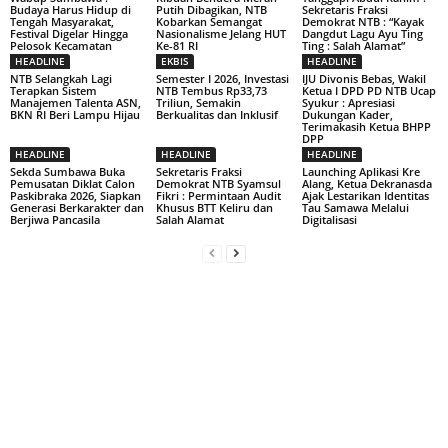
Budaya Harus Hidup di
Putih Dibagikan, NTB
Sekretaris Fraksi
Tengah Masyarakat,
Kobarkan Semangat
Demokrat NTB : “Kayak
Festival Digelar Hingga
Nasionalisme Jelang HUT
Dangdut Lagu Ayu Ting
Pelosok Kecamatan
Ke-81 RI
Ting : Salah Alamat”
HEADLINE
EKBIS
HEADLINE
NTB Selangkah Lagi
Semester I 2026, Investasi
IJU Divonis Bebas, Wakil
Terapkan Sistem
NTB Tembus Rp33,73
Ketua I DPD PD NTB Ucap
Manajemen Talenta ASN,
Triliun, Semakin
Syukur : Apresiasi
BKN RI Beri Lampu Hijau
Berkualitas dan Inklusif
Dukungan Kader,
Terimakasih Ketua BHPP
DPP
HEADLINE
HEADLINE
HEADLINE
Sekda Sumbawa Buka
Sekretaris Fraksi
Launching Aplikasi Kre
Pemusatan Diklat Calon
Demokrat NTB Syamsul
Alang, Ketua Dekranasda
Paskibraka 2026, Siapkan
Fikri : Permintaan Audit
Ajak Lestarikan Identitas
Generasi Berkarakter dan
Khusus BTT Keliru dan
Tau Samawa Melalui
Berjiwa Pancasila
Salah Alamat
Digitalisasi