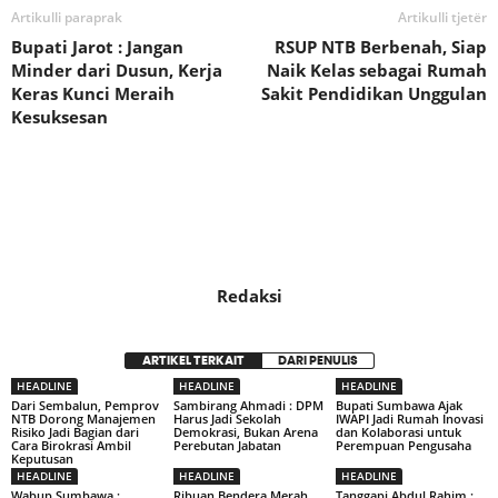
Artikulli paraprak
Artikulli tjetër
Bupati Jarot : Jangan
RSUP NTB Berbenah, Siap
Minder dari Dusun, Kerja
Naik Kelas sebagai Rumah
Keras Kunci Meraih
Sakit Pendidikan Unggulan
Kesuksesan
Redaksi
ARTIKEL TERKAIT
DARI PENULIS
HEADLINE
HEADLINE
HEADLINE
Dari Sembalun, Pemprov
Sambirang Ahmadi : DPM
Bupati Sumbawa Ajak
NTB Dorong Manajemen
Harus Jadi Sekolah
IWAPI Jadi Rumah Inovasi
Risiko Jadi Bagian dari
Demokrasi, Bukan Arena
dan Kolaborasi untuk
Cara Birokrasi Ambil
Perebutan Jabatan
Perempuan Pengusaha
Keputusan
HEADLINE
HEADLINE
HEADLINE
Wabup Sumbawa :
Ribuan Bendera Merah
Tanggapi Abdul Rahim :