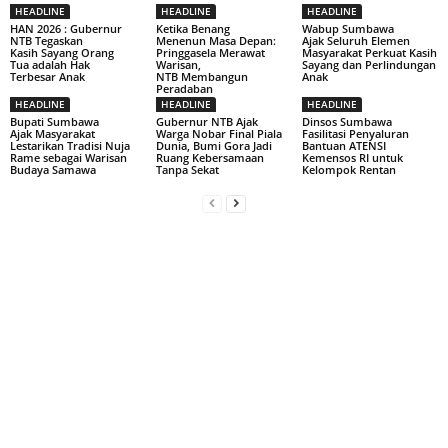
HEADLINE
HEADLINE
HEADLINE
HAN 2026 : Gubernur
Ketika Benang
Wabup Sumbawa
NTB Tegaskan
Menenun Masa Depan:
Ajak Seluruh Elemen
Kasih Sayang Orang
Pringgasela Merawat
Masyarakat Perkuat Kasih
Tua adalah Hak
Warisan,
Sayang dan Perlindungan
Terbesar Anak
NTB Membangun
Anak
Peradaban
HEADLINE
HEADLINE
HEADLINE
Bupati Sumbawa
Gubernur NTB Ajak
Dinsos Sumbawa
Ajak Masyarakat
Warga Nobar Final Piala
Fasilitasi Penyaluran
Lestarikan Tradisi Nuja
Dunia, Bumi Gora Jadi
Bantuan ATENSI
Rame sebagai Warisan
Ruang Kebersamaan
Kemensos RI untuk
Budaya Samawa
Tanpa Sekat
Kelompok Rentan