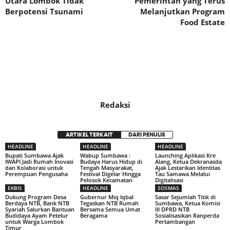
Utara Lombok Tidak
Pemerintah yang Terus
Berpotensi Tsunami
Melanjutkan Program
Food Estate
Redaksi
ARTIKEL TERKAIT
DARI PENULIS
HEADLINE
HEADLINE
HEADLINE
Bupati Sumbawa Ajak
Wabup Sumbawa :
Launching Aplikasi Kre
IWAPI Jadi Rumah Inovasi
Budaya Harus Hidup di
Alang, Ketua Dekranasda
dan Kolaborasi untuk
Tengah Masyarakat,
Ajak Lestarikan Identitas
Perempuan Pengusaha
Festival Digelar Hingga
Tau Samawa Melalui
Pelosok Kecamatan
Digitalisasi
EKBIS
HEADLINE
SOSMAS
Dukung Program Desa
Gubernur Miq Iqbal
Sasar Sejumlah Titik di
Berdaya NTB, Bank NTB
Tegaskan NTB Rumah
Sumbawa, Ketua Komisi
Syariah Salurkan Bantuan
Bersama Semua Umat
III DPRD NTB
Budidaya Ayam Petelur
Beragama
Sosialisasikan Ranperda
untuk Warga Lombok
Pertambangan
Timur