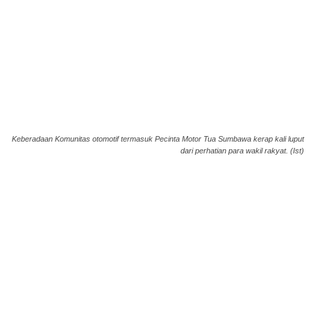
Keberadaan Komunitas otomotif termasuk Pecinta Motor Tua Sumbawa kerap kali luput
dari perhatian para wakil rakyat. (Ist)