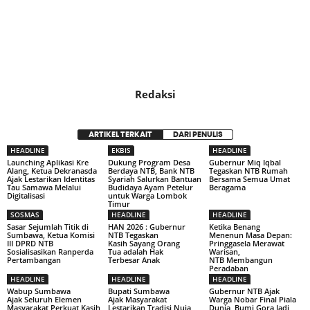
Redaksi
ARTIKEL TERKAIT
DARI PENULIS
HEADLINE
EKBIS
HEADLINE
Launching Aplikasi Kre
Dukung Program Desa
Gubernur Miq Iqbal
Alang, Ketua Dekranasda
Berdaya NTB, Bank NTB
Tegaskan NTB Rumah
Ajak Lestarikan Identitas
Syariah Salurkan Bantuan
Bersama Semua Umat
Tau Samawa Melalui
Budidaya Ayam Petelur
Beragama
Digitalisasi
untuk Warga Lombok
Timur
SOSMAS
HEADLINE
HEADLINE
Sasar Sejumlah Titik di
HAN 2026 : Gubernur
Ketika Benang
Sumbawa, Ketua Komisi
NTB Tegaskan
Menenun Masa Depan:
III DPRD NTB
Kasih Sayang Orang
Pringgasela Merawat
Sosialisasikan Ranperda
Tua adalah Hak
Warisan,
Pertambangan
Terbesar Anak
NTB Membangun
Peradaban
HEADLINE
HEADLINE
HEADLINE
Wabup Sumbawa
Bupati Sumbawa
Gubernur NTB Ajak
Ajak Seluruh Elemen
Ajak Masyarakat
Warga Nobar Final Piala
Masyarakat Perkuat Kasih
Lestarikan Tradisi Nuja
Dunia, Bumi Gora Jadi