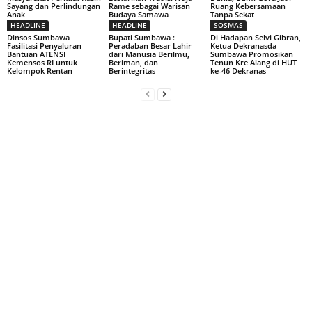
Sayang dan Perlindungan
Rame sebagai Warisan
Ruang Kebersamaan
Anak
Budaya Samawa
Tanpa Sekat
HEADLINE
HEADLINE
SOSMAS
Dinsos Sumbawa
Bupati Sumbawa :
Di Hadapan Selvi Gibran,
Fasilitasi Penyaluran
Peradaban Besar Lahir
Ketua Dekranasda
Bantuan ATENSI
dari Manusia Berilmu,
Sumbawa Promosikan
Kemensos RI untuk
Beriman, dan
Tenun Kre Alang di HUT
Kelompok Rentan
Berintegritas
ke-46 Dekranas