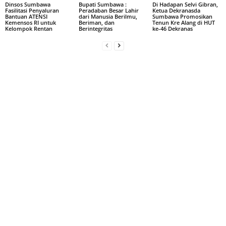
Dinsos Sumbawa
Bupati Sumbawa :
Di Hadapan Selvi Gibran,
Fasilitasi Penyaluran
Peradaban Besar Lahir
Ketua Dekranasda
Bantuan ATENSI
dari Manusia Berilmu,
Sumbawa Promosikan
Kemensos RI untuk
Beriman, dan
Tenun Kre Alang di HUT
Kelompok Rentan
Berintegritas
ke-46 Dekranas