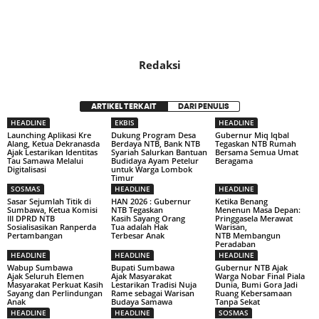
Redaksi
ARTIKEL TERKAIT
DARI PENULIS
HEADLINE
EKBIS
HEADLINE
Launching Aplikasi Kre
Dukung Program Desa
Gubernur Miq Iqbal
Alang, Ketua Dekranasda
Berdaya NTB, Bank NTB
Tegaskan NTB Rumah
Ajak Lestarikan Identitas
Syariah Salurkan Bantuan
Bersama Semua Umat
Tau Samawa Melalui
Budidaya Ayam Petelur
Beragama
Digitalisasi
untuk Warga Lombok
Timur
SOSMAS
HEADLINE
HEADLINE
Sasar Sejumlah Titik di
HAN 2026 : Gubernur
Ketika Benang
Sumbawa, Ketua Komisi
NTB Tegaskan
Menenun Masa Depan:
III DPRD NTB
Kasih Sayang Orang
Pringgasela Merawat
Sosialisasikan Ranperda
Tua adalah Hak
Warisan,
Pertambangan
Terbesar Anak
NTB Membangun
Peradaban
HEADLINE
HEADLINE
HEADLINE
Wabup Sumbawa
Bupati Sumbawa
Gubernur NTB Ajak
Ajak Seluruh Elemen
Ajak Masyarakat
Warga Nobar Final Piala
Masyarakat Perkuat Kasih
Lestarikan Tradisi Nuja
Dunia, Bumi Gora Jadi
Sayang dan Perlindungan
Rame sebagai Warisan
Ruang Kebersamaan
Anak
Budaya Samawa
Tanpa Sekat
HEADLINE
HEADLINE
SOSMAS