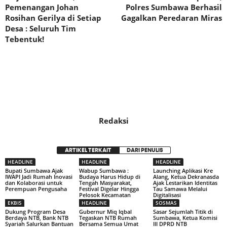
Pemenangan Johan
Polres Sumbawa Berhasil
Rosihan Gerilya di Setiap
Gagalkan Peredaran Miras
Desa : Seluruh Tim
Tebentuk!
Redaksi
ARTIKEL TERKAIT
DARI PENULIS
HEADLINE
HEADLINE
HEADLINE
Bupati Sumbawa Ajak
Wabup Sumbawa :
Launching Aplikasi Kre
IWAPI Jadi Rumah Inovasi
Budaya Harus Hidup di
Alang, Ketua Dekranasda
dan Kolaborasi untuk
Tengah Masyarakat,
Ajak Lestarikan Identitas
Perempuan Pengusaha
Festival Digelar Hingga
Tau Samawa Melalui
Pelosok Kecamatan
Digitalisasi
EKBIS
HEADLINE
SOSMAS
Dukung Program Desa
Gubernur Miq Iqbal
Sasar Sejumlah Titik di
Berdaya NTB, Bank NTB
Tegaskan NTB Rumah
Sumbawa, Ketua Komisi
Syariah Salurkan Bantuan
Bersama Semua Umat
III DPRD NTB