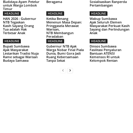
Budidaya Ayam Petelur
Beragama
Sosialisasikan Ranperda
untuk Warga Lombok
Pertambangan
Timur
HEADLINE
HEADLINE
HEADLINE
HAN 2026 : Gubernur
Ketika Benang
Wabup Sumbawa
NTB Tegaskan
Menenun Masa Depan:
Ajak Seluruh Elemen
Kasih Sayang Orang
Pringgasela Merawat
Masyarakat Perkuat Kasih
Tua adalah Hak
Warisan,
Sayang dan Perlindungan
Terbesar Anak
NTB Membangun
Anak
Peradaban
HEADLINE
HEADLINE
HEADLINE
Bupati Sumbawa
Gubernur NTB Ajak
Dinsos Sumbawa
Ajak Masyarakat
Warga Nobar Final Piala
Fasilitasi Penyaluran
Lestarikan Tradisi Nuja
Dunia, Bumi Gora Jadi
Bantuan ATENSI
Rame sebagai Warisan
Ruang Kebersamaan
Kemensos RI untuk
Budaya Samawa
Tanpa Sekat
Kelompok Rentan