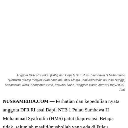
Anggota DPR RI Fraksi (PAN) dari Dapil NTB 1 Pulau Sumbawa H Muhammad
Syafrudin (HMS) menyalurkan bantuan untuk Masjid Jami Awaluddin di Desa Nunggi,
Kecamatan Wera, Kabupaten Bima, Provinsi Nusa Tenggara Barat, Jum’at (19/5/2023).
(Ist)
NUSRAMEDIA.COM —
Perhatian dan kepedulian nyata
anggota DPR RI asal Dapil NTB 1 Pulau Sumbawa H
Muhammad Syafrudin (HMS) patut diapresiasi. Betapa
tidak, sejumlah masjid/mushollah yang ada di Pulau