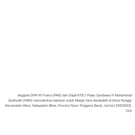
Anggota DPR RI Fraksi (PAN) dari Dapil NTB 1 Pulau Sumbawa H Muhammad
Syafrudin (HMS) menyalurkan bantuan untuk Masjid Jami Awaluddin di Desa Nunggi,
Kecamatan Wera, Kabupaten Bima, Provinsi Nusa Tenggara Barat, Jum'at (19/5/2023).
(Ist)