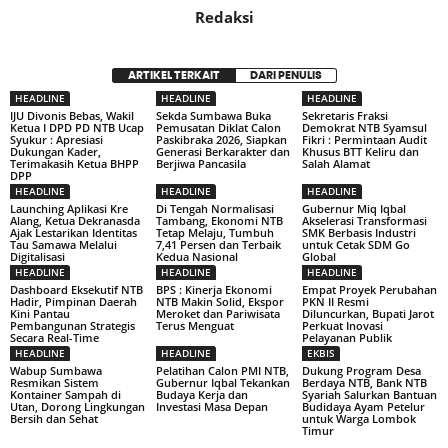
Redaksi
ARTIKEL TERKAIT
DARI PENULIS
HEADLINE
HEADLINE
HEADLINE
IJU Divonis Bebas, Wakil
Sekda Sumbawa Buka
Sekretaris Fraksi
Ketua I DPD PD NTB Ucap
Pemusatan Diklat Calon
Demokrat NTB Syamsul
Syukur : Apresiasi
Paskibraka 2026, Siapkan
Fikri : Permintaan Audit
Dukungan Kader,
Generasi Berkarakter dan
Khusus BTT Keliru dan
Terimakasih Ketua BHPP
Berjiwa Pancasila
Salah Alamat
DPP
HEADLINE
HEADLINE
HEADLINE
Launching Aplikasi Kre
Di Tengah Normalisasi
Gubernur Miq Iqbal
Alang, Ketua Dekranasda
Tambang, Ekonomi NTB
Akselerasi Transformasi
Ajak Lestarikan Identitas
Tetap Melaju, Tumbuh
SMK Berbasis Industri
Tau Samawa Melalui
7,41 Persen dan Terbaik
untuk Cetak SDM Go
Digitalisasi
Kedua Nasional
Global
HEADLINE
HEADLINE
HEADLINE
Dashboard Eksekutif NTB
BPS : Kinerja Ekonomi
Empat Proyek Perubahan
Hadir, Pimpinan Daerah
NTB Makin Solid, Ekspor
PKN II Resmi
Kini Pantau
Meroket dan Pariwisata
Diluncurkan, Bupati Jarot
Pembangunan Strategis
Terus Menguat
Perkuat Inovasi
Secara Real-Time
Pelayanan Publik
HEADLINE
HEADLINE
EKBIS
Wabup Sumbawa
Pelatihan Calon PMI NTB,
Dukung Program Desa
Resmikan Sistem
Gubernur Iqbal Tekankan
Berdaya NTB, Bank NTB
Kontainer Sampah di
Budaya Kerja dan
Syariah Salurkan Bantuan
Utan, Dorong Lingkungan
Investasi Masa Depan
Budidaya Ayam Petelur
Bersih dan Sehat
untuk Warga Lombok
Timur