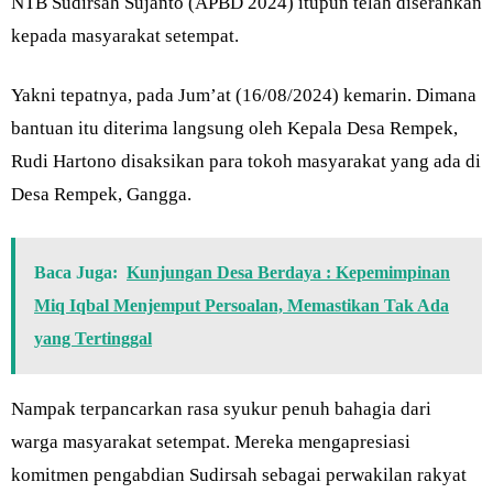
NTB Sudirsah Sujanto (APBD 2024) itupun telah diserahkan
kepada masyarakat setempat.
Yakni tepatnya, pada Jum’at (16/08/2024) kemarin. Dimana
bantuan itu diterima langsung oleh Kepala Desa Rempek,
Rudi Hartono disaksikan para tokoh masyarakat yang ada di
Desa Rempek, Gangga.
Baca Juga:
Kunjungan Desa Berdaya : Kepemimpinan
Miq Iqbal Menjemput Persoalan, Memastikan Tak Ada
yang Tertinggal
Nampak terpancarkan rasa syukur penuh bahagia dari
warga masyarakat setempat. Mereka mengapresiasi
komitmen pengabdian Sudirsah sebagai perwakilan rakyat