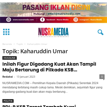
Beranda
Topik
Kaharuddin Umar
Topik: Kaharuddin Umar
HEADLINE
Inilah Figur Digadang Kuat Akan Tampil
Maju Bertarung di Pilkada KSB...
Redaksi
-
13 Januari 2023
0
NUSRAMEDIA.COM -- Pemilihan Kepala Daerah (Pilkada) Serentak 2024
mendatang terbilang masih cukup lama. Meski demikian, sejumlah figur yang
digadang-gadang kuat dan akan maju bertarung...
POLITIK