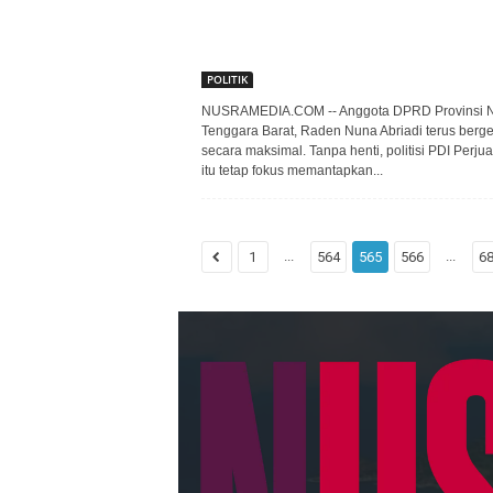
POLITIK
NUSRAMEDIA.COM -- Anggota DPRD Provinsi 
Tenggara Barat, Raden Nuna Abriadi terus berg
secara maksimal. Tanpa henti, politisi PDI Perju
itu tetap fokus memantapkan...
...
...
1
564
565
566
6