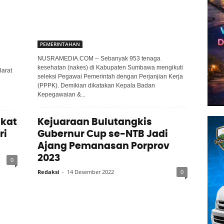
PEMERINTAHAN
NUSRAMEDIA.COM -- Sebanyak 953 tenaga
kesehatan (nakes) di Kabupaten Sumbawa mengikuti
arat
seleksi Pegawai Pemerintah dengan Perjanjian Kerja
(PPPK). Demikian dikatakan Kepala Badan
i
Kepegawaian &...
ikat
Kejuaraan Bulutangkis
ri
Gubernur Cup se-NTB Jadi
Ajang Pemanasan Porprov
2023
0
Redaksi
-
14 Desember 2022
0