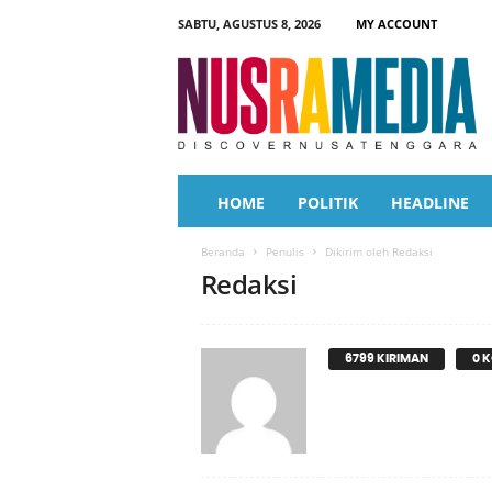
SABTU, AGUSTUS 8, 2026
MY ACCOUNT
N
u
s
r
a
M
e
HOME
POLITIK
HEADLINE
d
i
Beranda
Penulis
Dikirim oleh Redaksi
a
Redaksi
6799 KIRIMAN
0 