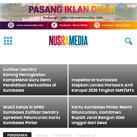
Gubernur Miq Iqbal Akselerasi
Transformasi SMK Berbasis Industri
untuk Cetak SDM Go Global
ADVERTORIAL
EKBIS
FASHION
HEADLINE
HUKRIM
IKLAN
Redaksi
-
5 Agustus 2026
JALAN HIJRAH
KESEHATAN
NASIONAL
OLAHRAGA
OPINI
PARIWISATA
PEMERINTAHAN
PENDIDIKAN
PERISTIWA
POLITIK
SOSMAS
TECH
Zulfikar Demitry
TRAVEL
VIDEO
Dorong Peningkatan
Kompetensi Guru Demi
Inspektorat Sumbawa
Pendidikan Berkualitas di
Siapkan Lomba Pariwara Anti
Sumbawa
Korupsi 2026 Tingkat SMP/MTs
Wakil Ketua III DPRD
Kartu Sumbawa Pintar Resmi
Sumbawa Zulfikar Demitry
Diluncurkan, Komitmen
Apresiasi Peluncuran Kartu
Bupati Jarot Bangun SDM
Sumbawa Pintar
Unggul dari Desa
PENDIDIKAN
Beranda
PENDIDIKAN
Halaman 28