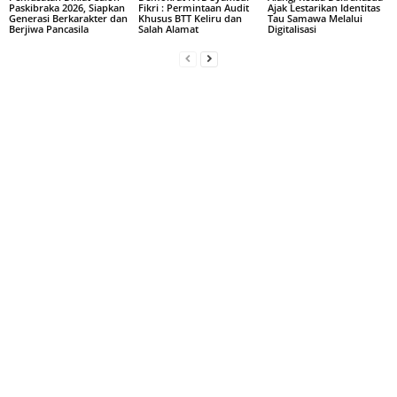
Paskibraka 2026, Siapkan
Fikri : Permintaan Audit
Ajak Lestarikan Identitas
Generasi Berkarakter dan
Khusus BTT Keliru dan
Tau Samawa Melalui
Berjiwa Pancasila
Salah Alamat
Digitalisasi