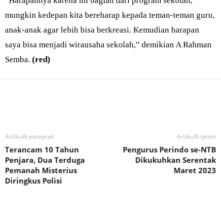
“Harapannya karena ini bagian dari program sekolah,
mungkin kedepan kita bereharap kepada teman-teman guru,
anak-anak agar lebih bisa berkreasi. Kemudian harapan
saya bisa menjadi wirausaha sekolah,” demikian A Rahman
Semba.
(red)
Bagikan
Artikulli paraprak
Artikulli tjetër
Terancam 10 Tahun
Pengurus Perindo se-NTB
Penjara, Dua Terduga
Dikukuhkan Serentak
Pemanah Misterius
Maret 2023
Diringkus Polisi