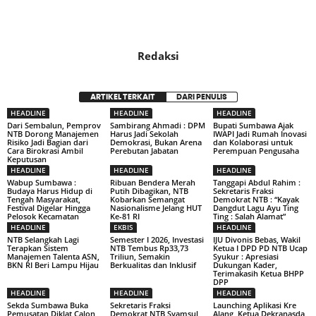
Redaksi
ARTIKEL TERKAIT
DARI PENULIS
HEADLINE
HEADLINE
HEADLINE
Dari Sembalun, Pemprov
Sambirang Ahmadi : DPM
Bupati Sumbawa Ajak
NTB Dorong Manajemen
Harus Jadi Sekolah
IWAPI Jadi Rumah Inovasi
Risiko Jadi Bagian dari
Demokrasi, Bukan Arena
dan Kolaborasi untuk
Cara Birokrasi Ambil
Perebutan Jabatan
Perempuan Pengusaha
Keputusan
HEADLINE
HEADLINE
HEADLINE
Wabup Sumbawa :
Ribuan Bendera Merah
Tanggapi Abdul Rahim :
Budaya Harus Hidup di
Putih Dibagikan, NTB
Sekretaris Fraksi
Tengah Masyarakat,
Kobarkan Semangat
Demokrat NTB : “Kayak
Festival Digelar Hingga
Nasionalisme Jelang HUT
Dangdut Lagu Ayu Ting
Pelosok Kecamatan
Ke-81 RI
Ting : Salah Alamat”
HEADLINE
EKBIS
HEADLINE
NTB Selangkah Lagi
Semester I 2026, Investasi
IJU Divonis Bebas, Wakil
Terapkan Sistem
NTB Tembus Rp33,73
Ketua I DPD PD NTB Ucap
Manajemen Talenta ASN,
Triliun, Semakin
Syukur : Apresiasi
BKN RI Beri Lampu Hijau
Berkualitas dan Inklusif
Dukungan Kader,
Terimakasih Ketua BHPP
DPP
HEADLINE
HEADLINE
HEADLINE
Sekda Sumbawa Buka
Sekretaris Fraksi
Launching Aplikasi Kre
Pemusatan Diklat Calon
Demokrat NTB Syamsul
Alang, Ketua Dekranasda