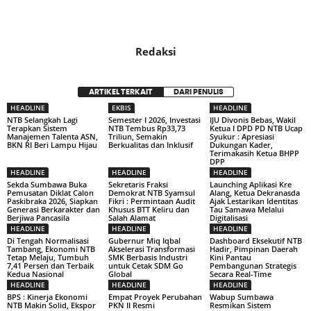
Redaksi
ARTIKEL TERKAIT
DARI PENULIS
HEADLINE
EKBIS
HEADLINE
NTB Selangkah Lagi
Semester I 2026, Investasi
IJU Divonis Bebas, Wakil
Terapkan Sistem
NTB Tembus Rp33,73
Ketua I DPD PD NTB Ucap
Manajemen Talenta ASN,
Triliun, Semakin
Syukur : Apresiasi
BKN RI Beri Lampu Hijau
Berkualitas dan Inklusif
Dukungan Kader,
Terimakasih Ketua BHPP
DPP
HEADLINE
HEADLINE
HEADLINE
Sekda Sumbawa Buka
Sekretaris Fraksi
Launching Aplikasi Kre
Pemusatan Diklat Calon
Demokrat NTB Syamsul
Alang, Ketua Dekranasda
Paskibraka 2026, Siapkan
Fikri : Permintaan Audit
Ajak Lestarikan Identitas
Generasi Berkarakter dan
Khusus BTT Keliru dan
Tau Samawa Melalui
Berjiwa Pancasila
Salah Alamat
Digitalisasi
HEADLINE
HEADLINE
HEADLINE
Di Tengah Normalisasi
Gubernur Miq Iqbal
Dashboard Eksekutif NTB
Tambang, Ekonomi NTB
Akselerasi Transformasi
Hadir, Pimpinan Daerah
Tetap Melaju, Tumbuh
SMK Berbasis Industri
Kini Pantau
7,41 Persen dan Terbaik
untuk Cetak SDM Go
Pembangunan Strategis
Kedua Nasional
Global
Secara Real-Time
HEADLINE
HEADLINE
HEADLINE
BPS : Kinerja Ekonomi
Empat Proyek Perubahan
Wabup Sumbawa
NTB Makin Solid, Ekspor
PKN II Resmi
Resmikan Sistem