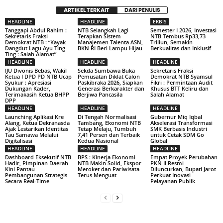
ARTIKEL TERKAIT
DARI PENULIS
HEADLINE
HEADLINE
EKBIS
Tanggapi Abdul Rahim :
NTB Selangkah Lagi
Semester I 2026, Investasi
Sekretaris Fraksi
Terapkan Sistem
NTB Tembus Rp33,73
Demokrat NTB : “Kayak
Manajemen Talenta ASN,
Triliun, Semakin
Dangdut Lagu Ayu Ting
BKN RI Beri Lampu Hijau
Berkualitas dan Inklusif
Ting : Salah Alamat”
HEADLINE
HEADLINE
HEADLINE
IJU Divonis Bebas, Wakil
Sekda Sumbawa Buka
Sekretaris Fraksi
Ketua I DPD PD NTB Ucap
Pemusatan Diklat Calon
Demokrat NTB Syamsul
Syukur : Apresiasi
Paskibraka 2026, Siapkan
Fikri : Permintaan Audit
Dukungan Kader,
Generasi Berkarakter dan
Khusus BTT Keliru dan
Terimakasih Ketua BHPP
Berjiwa Pancasila
Salah Alamat
DPP
HEADLINE
HEADLINE
HEADLINE
Launching Aplikasi Kre
Di Tengah Normalisasi
Gubernur Miq Iqbal
Alang, Ketua Dekranasda
Tambang, Ekonomi NTB
Akselerasi Transformasi
Ajak Lestarikan Identitas
Tetap Melaju, Tumbuh
SMK Berbasis Industri
Tau Samawa Melalui
7,41 Persen dan Terbaik
untuk Cetak SDM Go
Digitalisasi
Kedua Nasional
Global
HEADLINE
HEADLINE
HEADLINE
Dashboard Eksekutif NTB
BPS : Kinerja Ekonomi
Empat Proyek Perubahan
Hadir, Pimpinan Daerah
NTB Makin Solid, Ekspor
PKN II Resmi
Kini Pantau
Meroket dan Pariwisata
Diluncurkan, Bupati Jarot
Pembangunan Strategis
Terus Menguat
Perkuat Inovasi
Secara Real-Time
Pelayanan Publik