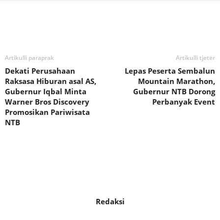
Bagikan
Artikulli paraprak
Artikulli tjetër
Dekati Perusahaan
Lepas Peserta Sembalun
Raksasa Hiburan asal AS,
Mountain Marathon,
Gubernur Iqbal Minta
Gubernur NTB Dorong
Warner Bros Discovery
Perbanyak Event
Promosikan Pariwisata
NTB
Redaksi