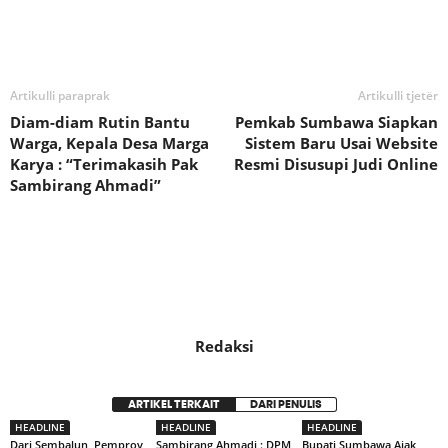
Bagikan
Artikulli paraprak
Artikulli tjetër
Diam-diam Rutin Bantu
Pemkab Sumbawa Siapkan
Warga, Kepala Desa Marga
Sistem Baru Usai Website
Karya : “Terimakasih Pak
Resmi Disusupi Judi Online
Sambirang Ahmadi”
Redaksi
ARTIKEL TERKAIT
DARI PENULIS
HEADLINE
HEADLINE
HEADLINE
Dari Sembalun, Pemprov
Sambirang Ahmadi : DPM
Bupati Sumbawa Ajak