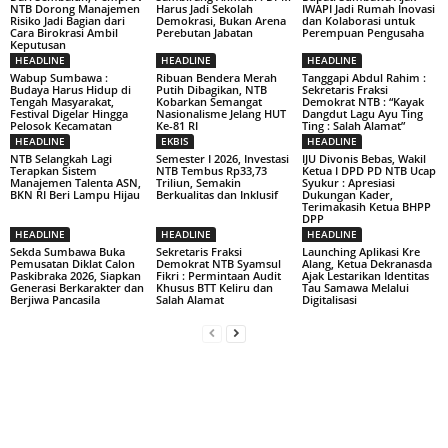
NTB Dorong Manajemen
Harus Jadi Sekolah
IWAPI Jadi Rumah Inovasi
Risiko Jadi Bagian dari
Demokrasi, Bukan Arena
dan Kolaborasi untuk
Cara Birokrasi Ambil
Perebutan Jabatan
Perempuan Pengusaha
Keputusan
HEADLINE
HEADLINE
HEADLINE
Wabup Sumbawa :
Ribuan Bendera Merah
Tanggapi Abdul Rahim :
Budaya Harus Hidup di
Putih Dibagikan, NTB
Sekretaris Fraksi
Tengah Masyarakat,
Kobarkan Semangat
Demokrat NTB : “Kayak
Festival Digelar Hingga
Nasionalisme Jelang HUT
Dangdut Lagu Ayu Ting
Pelosok Kecamatan
Ke-81 RI
Ting : Salah Alamat”
HEADLINE
EKBIS
HEADLINE
NTB Selangkah Lagi
Semester I 2026, Investasi
IJU Divonis Bebas, Wakil
Terapkan Sistem
NTB Tembus Rp33,73
Ketua I DPD PD NTB Ucap
Manajemen Talenta ASN,
Triliun, Semakin
Syukur : Apresiasi
BKN RI Beri Lampu Hijau
Berkualitas dan Inklusif
Dukungan Kader,
Terimakasih Ketua BHPP
DPP
HEADLINE
HEADLINE
HEADLINE
Sekda Sumbawa Buka
Sekretaris Fraksi
Launching Aplikasi Kre
Pemusatan Diklat Calon
Demokrat NTB Syamsul
Alang, Ketua Dekranasda
Paskibraka 2026, Siapkan
Fikri : Permintaan Audit
Ajak Lestarikan Identitas
Generasi Berkarakter dan
Khusus BTT Keliru dan
Tau Samawa Melalui
Berjiwa Pancasila
Salah Alamat
Digitalisasi