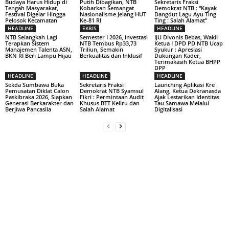
Budaya Harus Hidup di
Putih Dibagikan, NTB
Sekretaris Fraksi
Tengah Masyarakat,
Kobarkan Semangat
Demokrat NTB : “Kayak
Festival Digelar Hingga
Nasionalisme Jelang HUT
Dangdut Lagu Ayu Ting
Pelosok Kecamatan
Ke-81 RI
Ting : Salah Alamat”
HEADLINE
EKBIS
HEADLINE
NTB Selangkah Lagi
Semester I 2026, Investasi
IJU Divonis Bebas, Wakil
Terapkan Sistem
NTB Tembus Rp33,73
Ketua I DPD PD NTB Ucap
Manajemen Talenta ASN,
Triliun, Semakin
Syukur : Apresiasi
BKN RI Beri Lampu Hijau
Berkualitas dan Inklusif
Dukungan Kader,
Terimakasih Ketua BHPP
DPP
HEADLINE
HEADLINE
HEADLINE
Sekda Sumbawa Buka
Sekretaris Fraksi
Launching Aplikasi Kre
Pemusatan Diklat Calon
Demokrat NTB Syamsul
Alang, Ketua Dekranasda
Paskibraka 2026, Siapkan
Fikri : Permintaan Audit
Ajak Lestarikan Identitas
Generasi Berkarakter dan
Khusus BTT Keliru dan
Tau Samawa Melalui
Berjiwa Pancasila
Salah Alamat
Digitalisasi