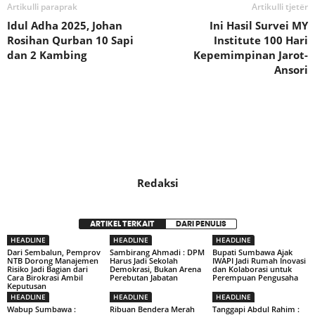
Artikulli paraprak
Artikulli tjetër
Idul Adha 2025, Johan
Ini Hasil Survei MY
Rosihan Qurban 10 Sapi
Institute 100 Hari
dan 2 Kambing
Kepemimpinan Jarot-
Ansori
Redaksi
ARTIKEL TERKAIT
DARI PENULIS
HEADLINE
HEADLINE
HEADLINE
Dari Sembalun, Pemprov
Sambirang Ahmadi : DPM
Bupati Sumbawa Ajak
NTB Dorong Manajemen
Harus Jadi Sekolah
IWAPI Jadi Rumah Inovasi
Risiko Jadi Bagian dari
Demokrasi, Bukan Arena
dan Kolaborasi untuk
Cara Birokrasi Ambil
Perebutan Jabatan
Perempuan Pengusaha
Keputusan
HEADLINE
HEADLINE
HEADLINE
Wabup Sumbawa :
Ribuan Bendera Merah
Tanggapi Abdul Rahim :