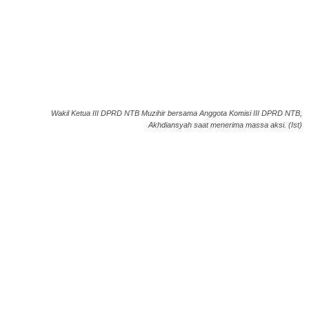
Wakil Ketua III DPRD NTB Muzihir bersama Anggota Komisi III DPRD NTB,
Akhdiansyah saat menerima massa aksi. (Ist)