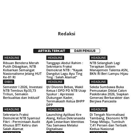
Redaksi
ARTIKEL TERKAIT
DARI PENULIS
HEADLINE
HEADLINE
HEADLINE
Ribuan Bendera Merah
Tanggapi Abdul Rahim :
NTB Selangkah Lagi
Putih Dibagikan, NTB
Sekretaris Fraksi
Terapkan Sistem
Kobarkan Semangat
Demokrat NTB : “Kayak
Manajemen Talenta ASN,
Nasionalisme Jelang HUT
Dangdut Lagu Ayu Ting
BKN RI Beri Lampu Hijau
Ke-81 RI
Ting : Salah Alamat”
EKBIS
HEADLINE
HEADLINE
Semester I 2026, Investasi
IJU Divonis Bebas, Wakil
Sekda Sumbawa Buka
NTB Tembus Rp33,73
Ketua I DPD PD NTB Ucap
Pemusatan Diklat Calon
Triliun, Semakin
Syukur : Apresiasi
Paskibraka 2026, Siapkan
Berkualitas dan Inklusif
Dukungan Kader,
Generasi Berkarakter dan
Terimakasih Ketua BHPP
Berjiwa Pancasila
DPP
HEADLINE
HEADLINE
HEADLINE
Sekretaris Fraksi
Launching Aplikasi Kre
Di Tengah Normalisasi
Demokrat NTB Syamsul
Alang, Ketua Dekranasda
Tambang, Ekonomi NTB
Fikri : Permintaan Audit
Ajak Lestarikan Identitas
Tetap Melaju, Tumbuh
Khusus BTT Keliru dan
Tau Samawa Melalui
7,41 Persen dan Terbaik
Salah Alamat
Digitalisasi
Kedua Nasional