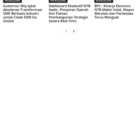
HEADLINE
HEADLINE
HEADLINE
Gubernur Miq Iqbal
Dashboard Eksekutif NTB
BPS : Kinerja Ekonomi
Akselerasi Transformasi
Hadir, Pimpinan Daerah
NTB Makin Solid, Ekspor
SMK Berbasis Industri
Kini Pantau
Meroket dan Pariwisata
untuk Cetak SDM Go
Pembangunan Strategis
Terus Menguat
Global
Secara Real-Time