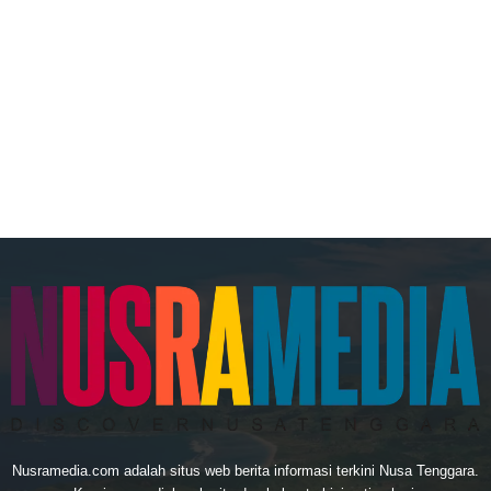
Nusramedia.com adalah situs web berita informasi terkini Nusa Tenggara.