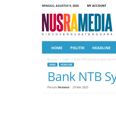
MINGGU, AGUSTUS 9, 2026
MY ACCOUNT
N
u
s
r
a
M
e
HOME
POLITIK
HEADLINE
d
i
Beranda
EKBIS
Bank NTB Syariah Kembali Raih 
a
EKBIS
HEADLINE
Bank NTB Sy
Penulis
Redaksi
-
29 Mei 2025