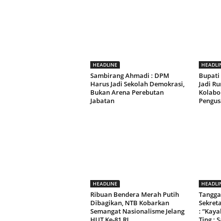
HEADLINE
HEADLI
Sambirang Ahmadi : DPM
Bupati
Harus Jadi Sekolah Demokrasi,
Jadi R
Bukan Arena Perebutan
Kolabo
Jabatan
Pengus
HEADLINE
HEADLI
Ribuan Bendera Merah Putih
Tangga
Dibagikan, NTB Kobarkan
Sekret
Semangat Nasionalisme Jelang
: “Kay
HUT Ke-81 RI
Ting : 