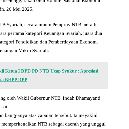
 diselenggarakan oleh Komite Nasional Ekonomi
n, 26 Mei 2025.
NTB Syariah, secara umum Pemprov NTB meraih
uara pertama kategori Keuangan Syariah, juara dua
t kategori Pendidikan dan Pemberdayaan Ekonomi
 Keuangan Mikro Syariah.
kil Ketua I DPD PD NTB Ucap Syukur : Apresiasi
tua BHPP DPP
sung oleh Wakil Gubernur NTB, Indah Dhamayanti
usat.
 bangganya atas capaian tersebut. Ia meyakini
n memperkenalkan NTB sebagai daerah yang unggul