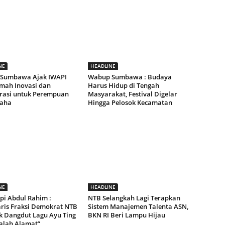
NE
HEADLINE
 Sumbawa Ajak IWAPI
Wabup Sumbawa : Budaya
umah Inovasi dan
Harus Hidup di Tengah
rasi untuk Perempuan
Masyarakat, Festival Digelar
aha
Hingga Pelosok Kecamatan
NE
HEADLINE
pi Abdul Rahim :
NTB Selangkah Lagi Terapkan
aris Fraksi Demokrat NTB
Sistem Manajemen Talenta ASN,
ak Dangdut Lagu Ayu Ting
BKN RI Beri Lampu Hijau
Salah Alamat”