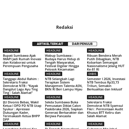
Redaksi
ARTIKEL TERKAIT
DARI PENULIS
HEADLINE
HEADLINE
HEADLINE
Bupati Sumbawa Ajak
Wabup Sumbawa :
Ribuan Bendera Merah
IWAPI Jadi Rumah Inovasi
Budaya Harus Hidup di
Putih Dibagikan, NTB
dan Kolaborasi untuk
Tengah Masyarakat,
Kobarkan Semangat
Perempuan Pengusaha
Festival Digelar Hingga
Nasionalisme Jelang HUT
Pelosok Kecamatan
Ke-81 RI
HEADLINE
HEADLINE
EKBIS
Tanggapi Abdul Rahim :
NTB Selangkah Lagi
Semester I 2026, Investasi
Sekretaris Fraksi
Terapkan Sistem
NTB Tembus Rp33,73
Demokrat NTB : “Kayak
Manajemen Talenta ASN,
Triliun, Semakin
Dangdut Lagu Ayu Ting
BKN RI Beri Lampu Hijau
Berkualitas dan Inklusif
Ting : Salah Alamat”
HEADLINE
HEADLINE
HEADLINE
IJU Divonis Bebas, Wakil
Sekda Sumbawa Buka
Sekretaris Fraksi
Ketua I DPD PD NTB Ucap
Pemusatan Diklat Calon
Demokrat NTB Syamsul
Syukur : Apresiasi
Paskibraka 2026, Siapkan
Fikri : Permintaan Audit
Dukungan Kader,
Generasi Berkarakter dan
Khusus BTT Keliru dan
Terimakasih Ketua BHPP
Berjiwa Pancasila
Salah Alamat
DPP
HEADLINE
HEADLINE
HEADLINE
Launching Aplikasi Kre
Di Tengah Normalisasi
Gubernur Miq Iqbal