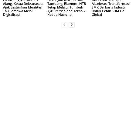
Alang, Ketua Dekranasda
Tambang, Ekonomi NTB
Akselerasi Transformasi
Ajak Lestarikan Identitas
Tetap Melaju, Tumbuh
SMK Berbasis Industri
Tau Samawa Melalui
7,41 Persen dan Terbaik
untuk Cetak SDM Go
Digitalisasi
Kedua Nasional
Global