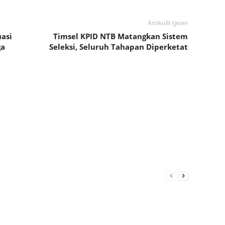
Artikulli tjetër
uasi
Timsel KPID NTB Matangkan Sistem
ga
Seleksi, Seluruh Tahapan Diperketat