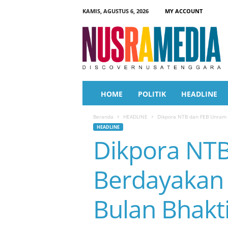
KAMIS, AGUSTUS 6, 2026
MY ACCOUNT
N
u
s
r
a
M
e
HOME
POLITIK
HEADLINE
d
i
Beranda
HEADLINE
Dikpora NTB dan FEB Unram B
a
HEADLINE
Dikpora NTB
Berdayakan
Bulan Bhakt