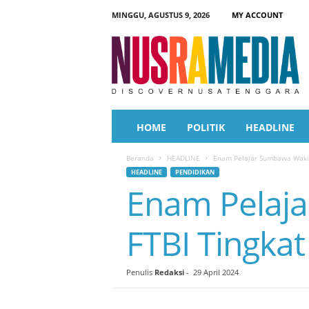
MINGGU, AGUSTUS 9, 2026
MY ACCOUNT
N
u
s
r
a
M
e
HOME
POLITIK
HEADLINE
d
i
Beranda
HEADLINE
Enam Pelajar Sumbawa Wakil
a
HEADLINE
PENDIDIKAN
Enam Pelaja
FTBI Tingkat
Penulis
Redaksi
-
29 April 2024