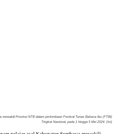
mewakili Provinsi NTB dalam perlombaan Festival Tunas Bahasa Ibu (FTBI)
Tingkat Nasional, pada 1 hingga 5 Mei 2024. (Ist)
nam pelajar asal Kabupaten Sumbawa mewakili