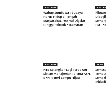
HEADLINE
HEADLI
Wabup Sumbawa : Budaya
Ribuan
Harus Hidup di Tengah
Dibagi
Masyarakat, Festival Digelar
Semang
Hingga Pelosok Kecamatan
HUT Ke-
HEADLINE
EKBIS
NTB Selangkah Lagi Terapkan
Semeste
Sistem Manajemen Talenta ASN,
Tembus 
BKN RI Beri Lampu Hijau
Semaki
Inklusi