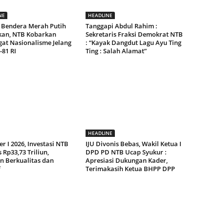
NE
HEADLINE
 Bendera Merah Putih
Tanggapi Abdul Rahim :
kan, NTB Kobarkan
Sekretaris Fraksi Demokrat NTB
at Nasionalisme Jelang
: “Kayak Dangdut Lagu Ayu Ting
81 RI
Ting : Salah Alamat”
HEADLINE
r I 2026, Investasi NTB
IJU Divonis Bebas, Wakil Ketua I
Rp33,73 Triliun,
DPD PD NTB Ucap Syukur :
n Berkualitas dan
Apresiasi Dukungan Kader,
f
Terimakasih Ketua BHPP DPP