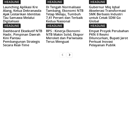
HEADLINE
HEADLINE
HEADLINE
Launching Aplikasi Kre
Di Tengah Normalisasi
Gubernur Miq Iqbal
Alang, Ketua Dekranasda
Tambang, Ekonomi NTB
Akselerasi Transformasi
Ajak Lestarikan Identitas
Tetap Melaju, Tumbuh
SMK Berbasis Industri
Tau Samawa Melalui
7,41 Persen dan Terbaik
untuk Cetak SDM Go
Digitalisasi
Kedua Nasional
Global
HEADLINE
HEADLINE
HEADLINE
Dashboard Eksekutif NTB
BPS : Kinerja Ekonomi
Empat Proyek Perubahan
Hadir, Pimpinan Daerah
NTB Makin Solid, Ekspor
PKN II Resmi
Kini Pantau
Meroket dan Pariwisata
Diluncurkan, Bupati Jarot
Pembangunan Strategis
Terus Menguat
Perkuat Inovasi
Secara Real-Time
Pelayanan Publik