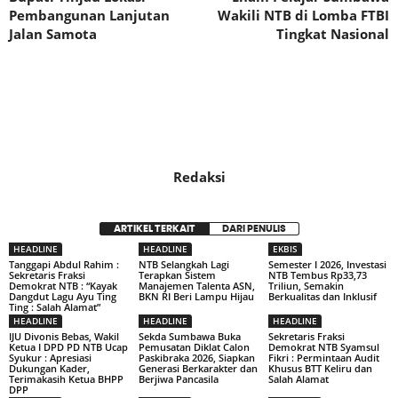
Pembangunan Lanjutan
Wakili NTB di Lomba FTBI
Jalan Samota
Tingkat Nasional
Redaksi
ARTIKEL TERKAIT
DARI PENULIS
HEADLINE
HEADLINE
EKBIS
Tanggapi Abdul Rahim :
NTB Selangkah Lagi
Semester I 2026, Investasi
Sekretaris Fraksi
Terapkan Sistem
NTB Tembus Rp33,73
Demokrat NTB : “Kayak
Manajemen Talenta ASN,
Triliun, Semakin
Dangdut Lagu Ayu Ting
BKN RI Beri Lampu Hijau
Berkualitas dan Inklusif
Ting : Salah Alamat”
HEADLINE
HEADLINE
HEADLINE
IJU Divonis Bebas, Wakil
Sekda Sumbawa Buka
Sekretaris Fraksi
Ketua I DPD PD NTB Ucap
Pemusatan Diklat Calon
Demokrat NTB Syamsul
Syukur : Apresiasi
Paskibraka 2026, Siapkan
Fikri : Permintaan Audit
Dukungan Kader,
Generasi Berkarakter dan
Khusus BTT Keliru dan
Terimakasih Ketua BHPP
Berjiwa Pancasila
Salah Alamat
DPP