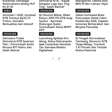
Kobarkan Semangat
Demokrat NTB : “Kayak
Manajemen Talenta ASN,
Nasionalisme Jelang HUT
Dangdut Lagu Ayu Ting
BKN RI Beri Lampu Hijau
Ke-81 RI
Ting : Salah Alamat”
EKBIS
HEADLINE
HEADLINE
Semester I 2026, Investasi
IJU Divonis Bebas, Wakil
Sekda Sumbawa Buka
NTB Tembus Rp33,73
Ketua I DPD PD NTB Ucap
Pemusatan Diklat Calon
Triliun, Semakin
Syukur : Apresiasi
Paskibraka 2026, Siapkan
Berkualitas dan Inklusif
Dukungan Kader,
Generasi Berkarakter dan
Terimakasih Ketua BHPP
Berjiwa Pancasila
DPP
HEADLINE
HEADLINE
HEADLINE
Sekretaris Fraksi
Launching Aplikasi Kre
Di Tengah Normalisasi
Demokrat NTB Syamsul
Alang, Ketua Dekranasda
Tambang, Ekonomi NTB
Fikri : Permintaan Audit
Ajak Lestarikan Identitas
Tetap Melaju, Tumbuh
Khusus BTT Keliru dan
Tau Samawa Melalui
7,41 Persen dan Terbaik
Salah Alamat
Digitalisasi
Kedua Nasional