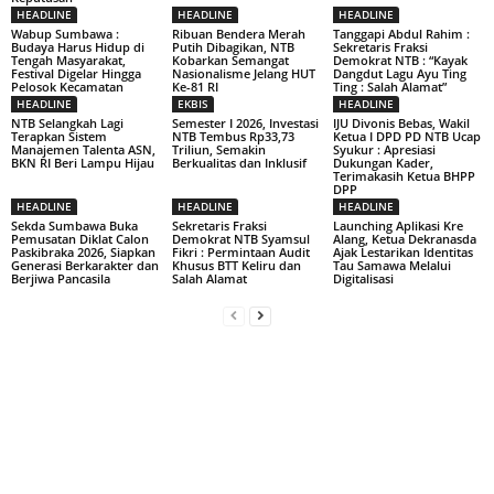
HEADLINE
HEADLINE
HEADLINE
Wabup Sumbawa :
Ribuan Bendera Merah
Tanggapi Abdul Rahim :
Budaya Harus Hidup di
Putih Dibagikan, NTB
Sekretaris Fraksi
Tengah Masyarakat,
Kobarkan Semangat
Demokrat NTB : “Kayak
Festival Digelar Hingga
Nasionalisme Jelang HUT
Dangdut Lagu Ayu Ting
Pelosok Kecamatan
Ke-81 RI
Ting : Salah Alamat”
HEADLINE
EKBIS
HEADLINE
NTB Selangkah Lagi
Semester I 2026, Investasi
IJU Divonis Bebas, Wakil
Terapkan Sistem
NTB Tembus Rp33,73
Ketua I DPD PD NTB Ucap
Manajemen Talenta ASN,
Triliun, Semakin
Syukur : Apresiasi
BKN RI Beri Lampu Hijau
Berkualitas dan Inklusif
Dukungan Kader,
Terimakasih Ketua BHPP
DPP
HEADLINE
HEADLINE
HEADLINE
Sekda Sumbawa Buka
Sekretaris Fraksi
Launching Aplikasi Kre
Pemusatan Diklat Calon
Demokrat NTB Syamsul
Alang, Ketua Dekranasda
Paskibraka 2026, Siapkan
Fikri : Permintaan Audit
Ajak Lestarikan Identitas
Generasi Berkarakter dan
Khusus BTT Keliru dan
Tau Samawa Melalui
Berjiwa Pancasila
Salah Alamat
Digitalisasi