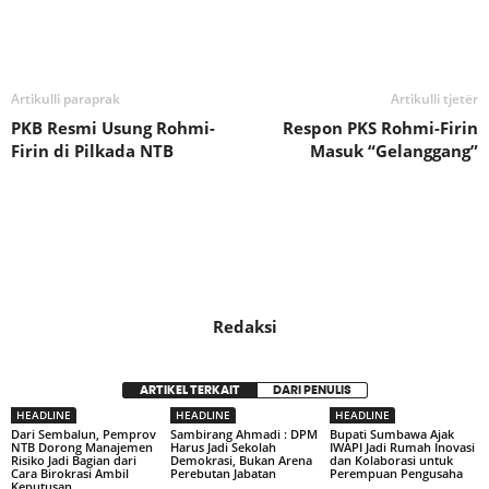
Bagikan
Artikulli paraprak
Artikulli tjetër
PKB Resmi Usung Rohmi-
Respon PKS Rohmi-Firin
Firin di Pilkada NTB
Masuk “Gelanggang”
Redaksi
ARTIKEL TERKAIT
DARI PENULIS
HEADLINE
HEADLINE
HEADLINE
Dari Sembalun, Pemprov
Sambirang Ahmadi : DPM
Bupati Sumbawa Ajak
NTB Dorong Manajemen
Harus Jadi Sekolah
IWAPI Jadi Rumah Inovasi
Risiko Jadi Bagian dari
Demokrasi, Bukan Arena
dan Kolaborasi untuk
Cara Birokrasi Ambil
Perebutan Jabatan
Perempuan Pengusaha
Keputusan