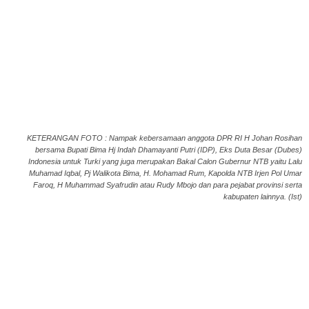
KETERANGAN FOTO : Nampak kebersamaan anggota DPR RI H Johan Rosihan
bersama Bupati Bima Hj Indah Dhamayanti Putri (IDP), Eks Duta Besar (Dubes)
Indonesia untuk Turki yang juga merupakan Bakal Calon Gubernur NTB yaitu Lalu
Muhamad Iqbal, Pj Walikota Bima, H. Mohamad Rum, Kapolda NTB Irjen Pol Umar
Faroq, H Muhammad Syafrudin atau Rudy Mbojo dan para pejabat provinsi serta
kabupaten lainnya. (Ist)