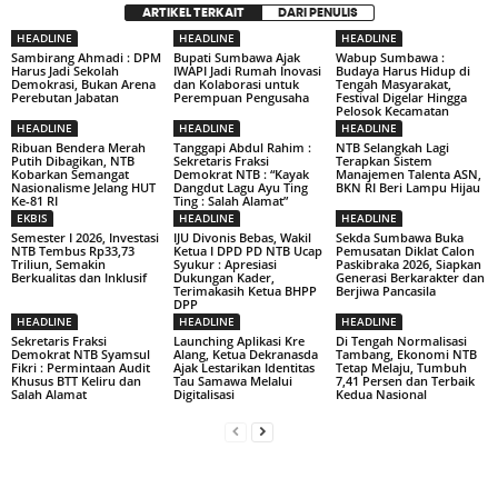
ARTIKEL TERKAIT
DARI PENULIS
HEADLINE
HEADLINE
HEADLINE
Sambirang Ahmadi : DPM
Bupati Sumbawa Ajak
Wabup Sumbawa :
Harus Jadi Sekolah
IWAPI Jadi Rumah Inovasi
Budaya Harus Hidup di
Demokrasi, Bukan Arena
dan Kolaborasi untuk
Tengah Masyarakat,
Perebutan Jabatan
Perempuan Pengusaha
Festival Digelar Hingga
Pelosok Kecamatan
HEADLINE
HEADLINE
HEADLINE
Ribuan Bendera Merah
Tanggapi Abdul Rahim :
NTB Selangkah Lagi
Putih Dibagikan, NTB
Sekretaris Fraksi
Terapkan Sistem
Kobarkan Semangat
Demokrat NTB : “Kayak
Manajemen Talenta ASN,
Nasionalisme Jelang HUT
Dangdut Lagu Ayu Ting
BKN RI Beri Lampu Hijau
Ke-81 RI
Ting : Salah Alamat”
EKBIS
HEADLINE
HEADLINE
Semester I 2026, Investasi
IJU Divonis Bebas, Wakil
Sekda Sumbawa Buka
NTB Tembus Rp33,73
Ketua I DPD PD NTB Ucap
Pemusatan Diklat Calon
Triliun, Semakin
Syukur : Apresiasi
Paskibraka 2026, Siapkan
Berkualitas dan Inklusif
Dukungan Kader,
Generasi Berkarakter dan
Terimakasih Ketua BHPP
Berjiwa Pancasila
DPP
HEADLINE
HEADLINE
HEADLINE
Sekretaris Fraksi
Launching Aplikasi Kre
Di Tengah Normalisasi
Demokrat NTB Syamsul
Alang, Ketua Dekranasda
Tambang, Ekonomi NTB
Fikri : Permintaan Audit
Ajak Lestarikan Identitas
Tetap Melaju, Tumbuh
Khusus BTT Keliru dan
Tau Samawa Melalui
7,41 Persen dan Terbaik
Salah Alamat
Digitalisasi
Kedua Nasional