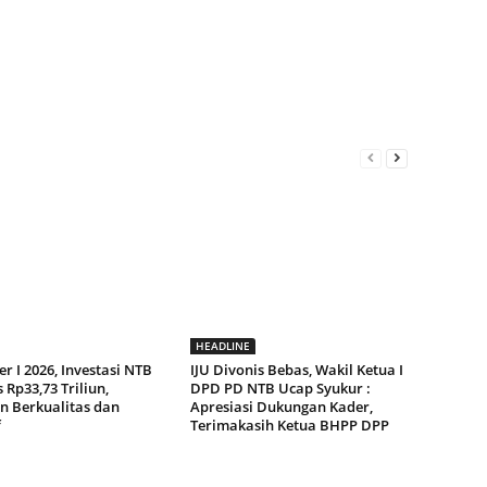
HEADLINE
r I 2026, Investasi NTB
IJU Divonis Bebas, Wakil Ketua I
Rp33,73 Triliun,
DPD PD NTB Ucap Syukur :
n Berkualitas dan
Apresiasi Dukungan Kader,
f
Terimakasih Ketua BHPP DPP