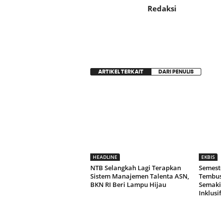
Redaksi
ARTIKEL TERKAIT
DARI PENULIS
HEADLINE
EKBIS
NTB Selangkah Lagi Terapkan
Semeste
Sistem Manajemen Talenta ASN,
Tembus 
BKN RI Beri Lampu Hijau
Semaki
Inklusi