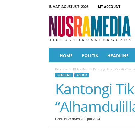
JUMAT, AGUSTUS 7, 2026
MY ACCOUNT
N
u
s
r
a
M
e
HOME
POLITIK
HEADLINE
d
i
Beranda
HEADLINE
Kantongi Tiket PPP di Pilkad
a
HEADLINE
POLITIK
Kantongi Tik
“Alhamdulill
Penulis
Redaksi
-
5 Juli 2024