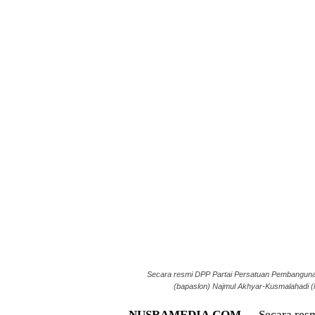
Secara resmi DPP Partai Persatuan Pembangun
(bapaslon) Najmul Akhyar-Kusmalahadi (N
NUSRAMEDIA.COM —
Secara res