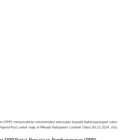
an (PPP) menyerahkan rekomendasi dukungan kepada bakal pasangan calon
ajmul-Kus) untuk maju di Pilkada Kabupaten Lombok Utara (KLU) 2024. (Ist)
mi DPP Partai Persatuan Pembangunan (PPP)