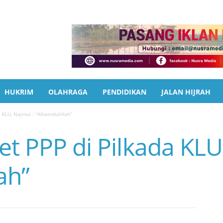
HUKRIM
OLAHRAGA
PENDIDIKAN
JALAN HIJRAH
a KLU, Najmul : “Alhamdulillah”
et PPP di Pilkada KLU
ah”