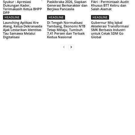
Syukur : Apresiasi
Paskibraka 2026, Siapkan
Fikri : Permintaan Audit
Dukungan Kader,
Generasi Berkarakter dan
Khusus BTT Keliru dan
Terimakasih Ketua BHPP
Berjiwa Pancasila
Salah Alamat
DPP
HEADLINE
HEADLINE
HEADLINE
Launching Aplikasi Kre
Di Tengah Normalisasi
Gubernur Miq Iqbal
Alang, Ketua Dekranasda
Tambang, Ekonomi NTB
Akselerasi Transformasi
Ajak Lestarikan Identitas
Tetap Melaju, Tumbuh
SMK Berbasis Industri
Tau Samawa Melalui
7,41 Persen dan Terbaik
untuk Cetak SDM Go
Digitalisasi
Kedua Nasional
Global