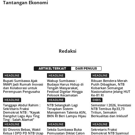
Tantangan Ekonomi
Redaksi
ARTIKEL TERKAIT
DARI PENULIS
HEADLINE
HEADLINE
HEADLINE
Bupati Sumbawa Ajak
Wabup Sumbawa :
Ribuan Bendera Merah
IWAPI Jadi Rumah Inovasi
Budaya Harus Hidup di
Putih Dibagikan, NTB
dan Kolaborasi untuk
Tengah Masyarakat,
Kobarkan Semangat
Perempuan Pengusaha
Festival Digelar Hingga
Nasionalisme Jelang HUT
Pelosok Kecamatan
Ke-81 RI
HEADLINE
HEADLINE
EKBIS
Tanggapi Abdul Rahim :
NTB Selangkah Lagi
Semester I 2026, Investasi
Sekretaris Fraksi
Terapkan Sistem
NTB Tembus Rp33,73
Demokrat NTB : “Kayak
Manajemen Talenta ASN,
Triliun, Semakin
Dangdut Lagu Ayu Ting
BKN RI Beri Lampu Hijau
Berkualitas dan Inklusif
Ting : Salah Alamat”
HEADLINE
HEADLINE
HEADLINE
IJU Divonis Bebas, Wakil
Sekda Sumbawa Buka
Sekretaris Fraksi
Ketua I DPD PD NTB Ucap
Pemusatan Diklat Calon
Demokrat NTB Syamsul