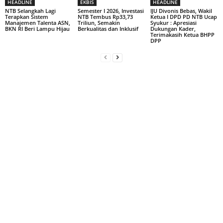
HEADLINE
EKBIS
HEADLINE
NTB Selangkah Lagi
Semester I 2026, Investasi
IJU Divonis Bebas, Wakil
Terapkan Sistem
NTB Tembus Rp33,73
Ketua I DPD PD NTB Ucap
Manajemen Talenta ASN,
Triliun, Semakin
Syukur : Apresiasi
BKN RI Beri Lampu Hijau
Berkualitas dan Inklusif
Dukungan Kader,
Terimakasih Ketua BHPP
DPP