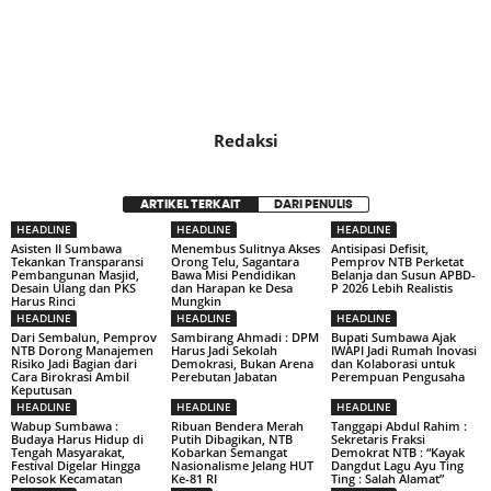
Redaksi
ARTIKEL TERKAIT
DARI PENULIS
HEADLINE
HEADLINE
HEADLINE
Asisten II Sumbawa
Menembus Sulitnya Akses
Antisipasi Defisit,
Tekankan Transparansi
Orong Telu, Sagantara
Pemprov NTB Perketat
Pembangunan Masjid,
Bawa Misi Pendidikan
Belanja dan Susun APBD-
Desain Ulang dan PKS
dan Harapan ke Desa
P 2026 Lebih Realistis
Harus Rinci
Mungkin
HEADLINE
HEADLINE
HEADLINE
Dari Sembalun, Pemprov
Sambirang Ahmadi : DPM
Bupati Sumbawa Ajak
NTB Dorong Manajemen
Harus Jadi Sekolah
IWAPI Jadi Rumah Inovasi
Risiko Jadi Bagian dari
Demokrasi, Bukan Arena
dan Kolaborasi untuk
Cara Birokrasi Ambil
Perebutan Jabatan
Perempuan Pengusaha
Keputusan
HEADLINE
HEADLINE
HEADLINE
Wabup Sumbawa :
Ribuan Bendera Merah
Tanggapi Abdul Rahim :
Budaya Harus Hidup di
Putih Dibagikan, NTB
Sekretaris Fraksi
Tengah Masyarakat,
Kobarkan Semangat
Demokrat NTB : “Kayak
Festival Digelar Hingga
Nasionalisme Jelang HUT
Dangdut Lagu Ayu Ting
Pelosok Kecamatan
Ke-81 RI
Ting : Salah Alamat”