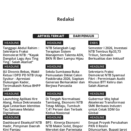
Redaksi
ARTIKEL TERKAIT
DARI PENULIS
HEADLINE
HEADLINE
EKBIS
Tanggapi Abdul Rahim :
NTB Selangkah Lagi
Semester I 2026, Investasi
Sekretaris Fraksi
Terapkan Sistem
NTB Tembus Rp33,73
Demokrat NTB : “Kayak
Manajemen Talenta ASN,
Triliun, Semakin
Dangdut Lagu Ayu Ting
BKN RI Beri Lampu Hijau
Berkualitas dan Inklusif
Ting : Salah Alamat”
HEADLINE
HEADLINE
HEADLINE
IJU Divonis Bebas, Wakil
Sekda Sumbawa Buka
Sekretaris Fraksi
Ketua I DPD PD NTB Ucap
Pemusatan Diklat Calon
Demokrat NTB Syamsul
Syukur : Apresiasi
Paskibraka 2026, Siapkan
Fikri : Permintaan Audit
Dukungan Kader,
Generasi Berkarakter dan
Khusus BTT Keliru dan
Terimakasih Ketua BHPP
Berjiwa Pancasila
Salah Alamat
DPP
HEADLINE
HEADLINE
HEADLINE
Launching Aplikasi Kre
Di Tengah Normalisasi
Gubernur Miq Iqbal
Alang, Ketua Dekranasda
Tambang, Ekonomi NTB
Akselerasi Transformasi
Ajak Lestarikan Identitas
Tetap Melaju, Tumbuh
SMK Berbasis Industri
Tau Samawa Melalui
7,41 Persen dan Terbaik
untuk Cetak SDM Go
Digitalisasi
Kedua Nasional
Global
HEADLINE
HEADLINE
HEADLINE
Dashboard Eksekutif NTB
BPS : Kinerja Ekonomi
Empat Proyek Perubahan
Hadir, Pimpinan Daerah
NTB Makin Solid, Ekspor
PKN II Resmi
Kini Pantau
Meroket dan Pariwisata
Diluncurkan, Bupati Jarot