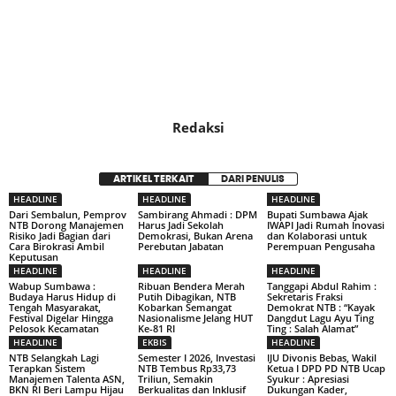
Redaksi
ARTIKEL TERKAIT
DARI PENULIS
HEADLINE
HEADLINE
HEADLINE
Dari Sembalun, Pemprov
Sambirang Ahmadi : DPM
Bupati Sumbawa Ajak
NTB Dorong Manajemen
Harus Jadi Sekolah
IWAPI Jadi Rumah Inovasi
Risiko Jadi Bagian dari
Demokrasi, Bukan Arena
dan Kolaborasi untuk
Cara Birokrasi Ambil
Perebutan Jabatan
Perempuan Pengusaha
Keputusan
HEADLINE
HEADLINE
HEADLINE
Wabup Sumbawa :
Ribuan Bendera Merah
Tanggapi Abdul Rahim :
Budaya Harus Hidup di
Putih Dibagikan, NTB
Sekretaris Fraksi
Tengah Masyarakat,
Kobarkan Semangat
Demokrat NTB : “Kayak
Festival Digelar Hingga
Nasionalisme Jelang HUT
Dangdut Lagu Ayu Ting
Pelosok Kecamatan
Ke-81 RI
Ting : Salah Alamat”
HEADLINE
EKBIS
HEADLINE
NTB Selangkah Lagi
Semester I 2026, Investasi
IJU Divonis Bebas, Wakil
Terapkan Sistem
NTB Tembus Rp33,73
Ketua I DPD PD NTB Ucap
Manajemen Talenta ASN,
Triliun, Semakin
Syukur : Apresiasi
BKN RI Beri Lampu Hijau
Berkualitas dan Inklusif
Dukungan Kader,