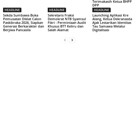
Terimakasih Ketua BHPP
DPP
HEADLINE
HEADLINE
HEADLINE
Sekda Sumbawa Buka
Sekretaris Fraksi
Launching Aplikasi Kre
Pemusatan Diklat Calon
Demokrat NTB Syamsul
Alang, Ketua Dekranasda
Paskibraka 2026, Siapkan
Fikri : Permintaan Audit
Ajak Lestarikan Identitas
Generasi Berkarakter dan
Khusus BTT Keliru dan
Tau Samawa Melalui
Berjiwa Pancasila
Salah Alamat
Digitalisasi