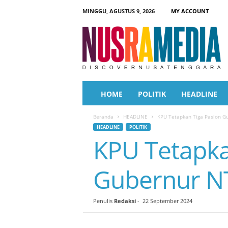
MINGGU, AGUSTUS 9, 2026
MY ACCOUNT
N
u
s
r
a
M
e
HOME
POLITIK
HEADLINE
d
i
Beranda
HEADLINE
KPU Tetapkan Tiga Paslon G
a
HEADLINE
POLITIK
KPU Tetapka
Gubernur N
Penulis
Redaksi
-
22 September 2024