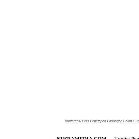
Konferensi Pers Penetapan Pasangan Calon Gub
NUSRAMEDIA.COM —
Komisi Pem