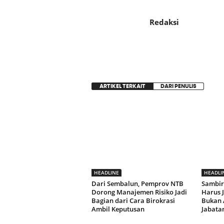
Redaksi
ARTIKEL TERKAIT
DARI PENULIS
HEADLINE
HEADLI
Dari Sembalun, Pemprov NTB
Sambir
Dorong Manajemen Risiko Jadi
Harus 
Bagian dari Cara Birokrasi
Bukan 
Ambil Keputusan
Jabata