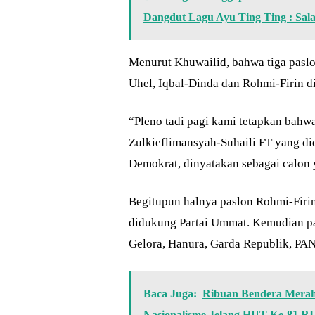
Dangdut Lagu Ayu Ting Ting : Sal
Menurut Khuwailid, bahwa tiga paslo
Uhel, Iqbal-Dinda dan Rohmi-Firin d
“Pleno tadi pagi kami tetapkan bahw
Zulkieflimansyah-Suhaili FT yang did
Demokrat, dinyatakan sebagai calon 
Begitupun halnya paslon Rohmi-Firi
didukung Partai Ummat. Kemudian pa
Gelora, Hanura, Garda Republik, PAN
Baca Juga:
Ribuan Bendera Merah
Nasionalisme Jelang HUT Ke-81 RI