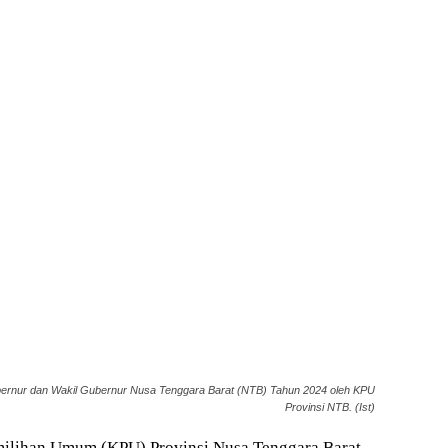
ernur dan Wakil Gubernur Nusa Tenggara Barat (NTB) Tahun 2024 oleh KPU
Provinsi NTB. (Ist)
ilihan Umum (KPU) Provinsi Nusa Tenggara Barat