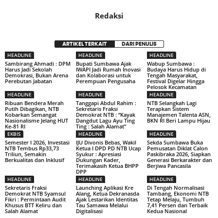
Redaksi
ARTIKEL TERKAIT
DARI PENULIS
HEADLINE
HEADLINE
HEADLINE
Sambirang Ahmadi : DPM
Bupati Sumbawa Ajak
Wabup Sumbawa :
Harus Jadi Sekolah
IWAPI Jadi Rumah Inovasi
Budaya Harus Hidup di
Demokrasi, Bukan Arena
dan Kolaborasi untuk
Tengah Masyarakat,
Perebutan Jabatan
Perempuan Pengusaha
Festival Digelar Hingga
Pelosok Kecamatan
HEADLINE
HEADLINE
HEADLINE
Ribuan Bendera Merah
Tanggapi Abdul Rahim :
NTB Selangkah Lagi
Putih Dibagikan, NTB
Sekretaris Fraksi
Terapkan Sistem
Kobarkan Semangat
Demokrat NTB : “Kayak
Manajemen Talenta ASN,
Nasionalisme Jelang HUT
Dangdut Lagu Ayu Ting
BKN RI Beri Lampu Hijau
Ke-81 RI
Ting : Salah Alamat”
EKBIS
HEADLINE
HEADLINE
Semester I 2026, Investasi
IJU Divonis Bebas, Wakil
Sekda Sumbawa Buka
NTB Tembus Rp33,73
Ketua I DPD PD NTB Ucap
Pemusatan Diklat Calon
Triliun, Semakin
Syukur : Apresiasi
Paskibraka 2026, Siapkan
Berkualitas dan Inklusif
Dukungan Kader,
Generasi Berkarakter dan
Terimakasih Ketua BHPP
Berjiwa Pancasila
DPP
HEADLINE
HEADLINE
HEADLINE
Sekretaris Fraksi
Launching Aplikasi Kre
Di Tengah Normalisasi
Demokrat NTB Syamsul
Alang, Ketua Dekranasda
Tambang, Ekonomi NTB
Fikri : Permintaan Audit
Ajak Lestarikan Identitas
Tetap Melaju, Tumbuh
Khusus BTT Keliru dan
Tau Samawa Melalui
7,41 Persen dan Terbaik
Salah Alamat
Digitalisasi
Kedua Nasional