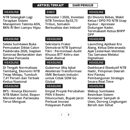
ARTIKEL TERKAIT
DARI PENULIS
HEADLINE
EKBIS
HEADLINE
NTB Selangkah Lagi
Semester I 2026, Investasi
IJU Divonis Bebas, Wakil
Terapkan Sistem
NTB Tembus Rp33,73
Ketua I DPD PD NTB Ucap
Manajemen Talenta ASN,
Triliun, Semakin
Syukur : Apresiasi
BKN RI Beri Lampu Hijau
Berkualitas dan Inklusif
Dukungan Kader,
Terimakasih Ketua BHPP
DPP
HEADLINE
HEADLINE
HEADLINE
Sekda Sumbawa Buka
Sekretaris Fraksi
Launching Aplikasi Kre
Pemusatan Diklat Calon
Demokrat NTB Syamsul
Alang, Ketua Dekranasda
Paskibraka 2026, Siapkan
Fikri : Permintaan Audit
Ajak Lestarikan Identitas
Generasi Berkarakter dan
Khusus BTT Keliru dan
Tau Samawa Melalui
Berjiwa Pancasila
Salah Alamat
Digitalisasi
HEADLINE
HEADLINE
HEADLINE
Di Tengah Normalisasi
Gubernur Miq Iqbal
Dashboard Eksekutif NTB
Tambang, Ekonomi NTB
Akselerasi Transformasi
Hadir, Pimpinan Daerah
Tetap Melaju, Tumbuh
SMK Berbasis Industri
Kini Pantau
7,41 Persen dan Terbaik
untuk Cetak SDM Go
Pembangunan Strategis
Kedua Nasional
Global
Secara Real-Time
HEADLINE
HEADLINE
HEADLINE
BPS : Kinerja Ekonomi
Empat Proyek Perubahan
Wabup Sumbawa
NTB Makin Solid, Ekspor
PKN II Resmi
Resmikan Sistem
Meroket dan Pariwisata
Diluncurkan, Bupati Jarot
Kontainer Sampah di
Terus Menguat
Perkuat Inovasi
Utan, Dorong Lingkungan
Pelayanan Publik
Bersih dan Sehat