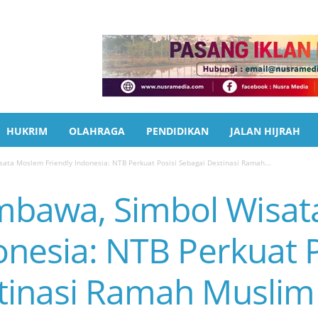
HUKRIM
OLAHRAGA
PENDIDIKAN
JALAN HIJRAH
ta Moslem Friendly Indonesia: NTB Perkuat Posisi Sebagai Destinasi Ramah...
bawa, Simbol Wisat
onesia: NTB Perkuat P
tinasi Ramah Muslim