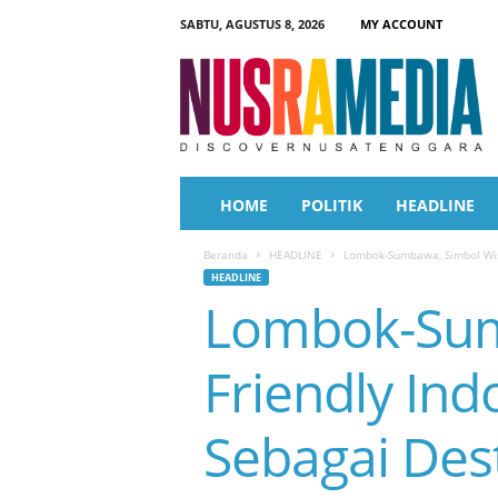
SABTU, AGUSTUS 8, 2026
MY ACCOUNT
N
u
s
r
a
M
e
HOME
POLITIK
HEADLINE
d
i
Beranda
HEADLINE
Lombok-Sumbawa, Simbol Wisa
a
HEADLINE
Lombok-Sum
Friendly Ind
Sebagai Des