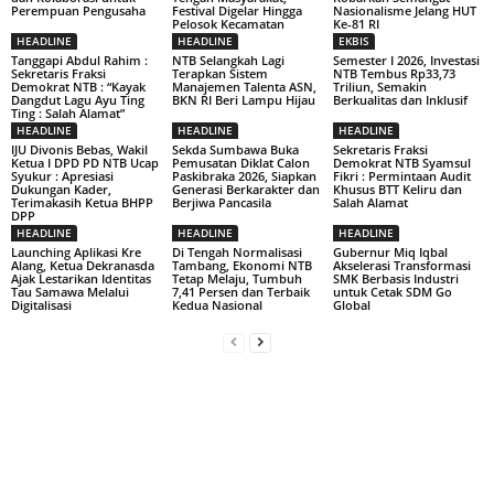
Perempuan Pengusaha
Festival Digelar Hingga
Nasionalisme Jelang HUT
Pelosok Kecamatan
Ke-81 RI
HEADLINE
HEADLINE
EKBIS
Tanggapi Abdul Rahim :
NTB Selangkah Lagi
Semester I 2026, Investasi
Sekretaris Fraksi
Terapkan Sistem
NTB Tembus Rp33,73
Demokrat NTB : “Kayak
Manajemen Talenta ASN,
Triliun, Semakin
Dangdut Lagu Ayu Ting
BKN RI Beri Lampu Hijau
Berkualitas dan Inklusif
Ting : Salah Alamat”
HEADLINE
HEADLINE
HEADLINE
IJU Divonis Bebas, Wakil
Sekda Sumbawa Buka
Sekretaris Fraksi
Ketua I DPD PD NTB Ucap
Pemusatan Diklat Calon
Demokrat NTB Syamsul
Syukur : Apresiasi
Paskibraka 2026, Siapkan
Fikri : Permintaan Audit
Dukungan Kader,
Generasi Berkarakter dan
Khusus BTT Keliru dan
Terimakasih Ketua BHPP
Berjiwa Pancasila
Salah Alamat
DPP
HEADLINE
HEADLINE
HEADLINE
Launching Aplikasi Kre
Di Tengah Normalisasi
Gubernur Miq Iqbal
Alang, Ketua Dekranasda
Tambang, Ekonomi NTB
Akselerasi Transformasi
Ajak Lestarikan Identitas
Tetap Melaju, Tumbuh
SMK Berbasis Industri
Tau Samawa Melalui
7,41 Persen dan Terbaik
untuk Cetak SDM Go
Digitalisasi
Kedua Nasional
Global