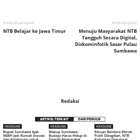
Bagikan
Artikulli paraprak
Artikulli tjetër
NTB Belajar ke Jawa Timur
Menuju Masyarakat NTB
Tangguh Secara Digital,
Diskominfotik Sasar Pulau
Sumbawa
Redaksi
ARTIKEL TERKAIT
DARI PENULIS
HEADLINE
HEADLINE
HEADLINE
Bupati Sumbawa Ajak
Wabup Sumbawa :
Ribuan Bendera Merah
IWAPI Jadi Rumah Inovasi
Budaya Harus Hidup di
Putih Dibagikan, NTB
dan Kolaborasi untuk
Tengah Masyarakat,
Kobarkan Semangat