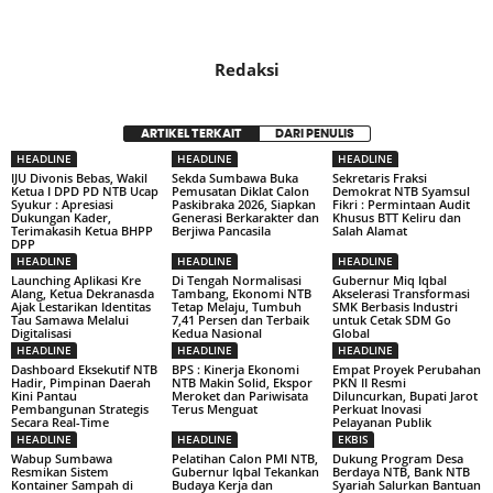
Redaksi
ARTIKEL TERKAIT
DARI PENULIS
HEADLINE
HEADLINE
HEADLINE
IJU Divonis Bebas, Wakil
Sekda Sumbawa Buka
Sekretaris Fraksi
Ketua I DPD PD NTB Ucap
Pemusatan Diklat Calon
Demokrat NTB Syamsul
Syukur : Apresiasi
Paskibraka 2026, Siapkan
Fikri : Permintaan Audit
Dukungan Kader,
Generasi Berkarakter dan
Khusus BTT Keliru dan
Terimakasih Ketua BHPP
Berjiwa Pancasila
Salah Alamat
DPP
HEADLINE
HEADLINE
HEADLINE
Launching Aplikasi Kre
Di Tengah Normalisasi
Gubernur Miq Iqbal
Alang, Ketua Dekranasda
Tambang, Ekonomi NTB
Akselerasi Transformasi
Ajak Lestarikan Identitas
Tetap Melaju, Tumbuh
SMK Berbasis Industri
Tau Samawa Melalui
7,41 Persen dan Terbaik
untuk Cetak SDM Go
Digitalisasi
Kedua Nasional
Global
HEADLINE
HEADLINE
HEADLINE
Dashboard Eksekutif NTB
BPS : Kinerja Ekonomi
Empat Proyek Perubahan
Hadir, Pimpinan Daerah
NTB Makin Solid, Ekspor
PKN II Resmi
Kini Pantau
Meroket dan Pariwisata
Diluncurkan, Bupati Jarot
Pembangunan Strategis
Terus Menguat
Perkuat Inovasi
Secara Real-Time
Pelayanan Publik
HEADLINE
HEADLINE
EKBIS
Wabup Sumbawa
Pelatihan Calon PMI NTB,
Dukung Program Desa
Resmikan Sistem
Gubernur Iqbal Tekankan
Berdaya NTB, Bank NTB
Kontainer Sampah di
Budaya Kerja dan
Syariah Salurkan Bantuan