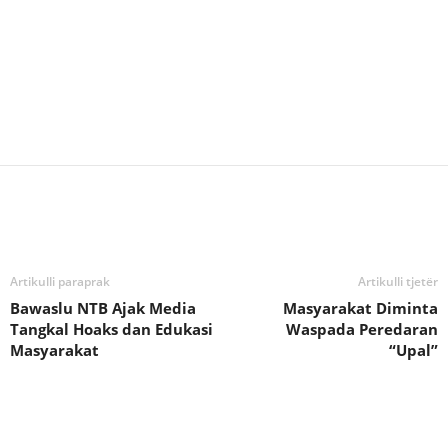
Bagikan
Artikulli paraprak
Artikulli tjetër
Bawaslu NTB Ajak Media
Masyarakat Diminta
Tangkal Hoaks dan Edukasi
Waspada Peredaran
Masyarakat
“Upal”