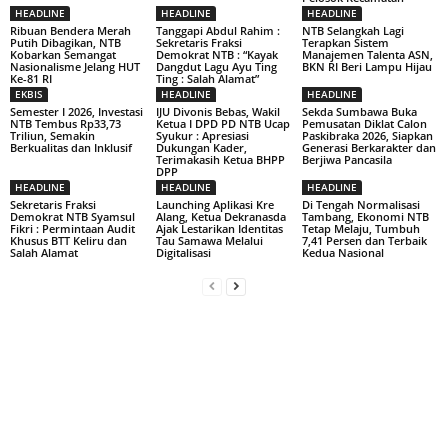
HEADLINE
HEADLINE
HEADLINE
Ribuan Bendera Merah
Tanggapi Abdul Rahim :
NTB Selangkah Lagi
Putih Dibagikan, NTB
Sekretaris Fraksi
Terapkan Sistem
Kobarkan Semangat
Demokrat NTB : “Kayak
Manajemen Talenta ASN,
Nasionalisme Jelang HUT
Dangdut Lagu Ayu Ting
BKN RI Beri Lampu Hijau
Ke-81 RI
Ting : Salah Alamat”
EKBIS
HEADLINE
HEADLINE
Semester I 2026, Investasi
IJU Divonis Bebas, Wakil
Sekda Sumbawa Buka
NTB Tembus Rp33,73
Ketua I DPD PD NTB Ucap
Pemusatan Diklat Calon
Triliun, Semakin
Syukur : Apresiasi
Paskibraka 2026, Siapkan
Berkualitas dan Inklusif
Dukungan Kader,
Generasi Berkarakter dan
Terimakasih Ketua BHPP
Berjiwa Pancasila
DPP
HEADLINE
HEADLINE
HEADLINE
Sekretaris Fraksi
Launching Aplikasi Kre
Di Tengah Normalisasi
Demokrat NTB Syamsul
Alang, Ketua Dekranasda
Tambang, Ekonomi NTB
Fikri : Permintaan Audit
Ajak Lestarikan Identitas
Tetap Melaju, Tumbuh
Khusus BTT Keliru dan
Tau Samawa Melalui
7,41 Persen dan Terbaik
Salah Alamat
Digitalisasi
Kedua Nasional