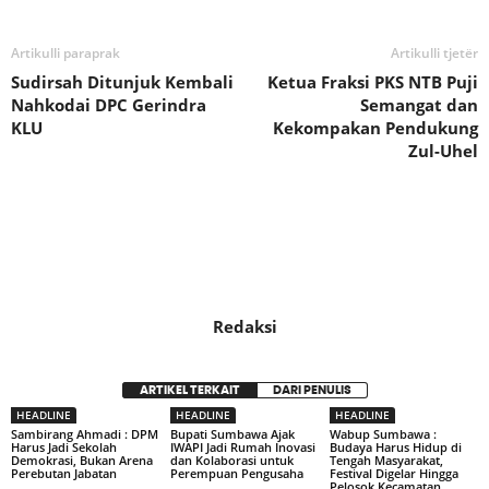
Artikulli paraprak
Artikulli tjetër
Sudirsah Ditunjuk Kembali
Ketua Fraksi PKS NTB Puji
Nahkodai DPC Gerindra
Semangat dan
KLU
Kekompakan Pendukung
Zul-Uhel
Redaksi
ARTIKEL TERKAIT
DARI PENULIS
HEADLINE
HEADLINE
HEADLINE
Sambirang Ahmadi : DPM
Bupati Sumbawa Ajak
Wabup Sumbawa :
Harus Jadi Sekolah
IWAPI Jadi Rumah Inovasi
Budaya Harus Hidup di
Demokrasi, Bukan Arena
dan Kolaborasi untuk
Tengah Masyarakat,
Perebutan Jabatan
Perempuan Pengusaha
Festival Digelar Hingga
Pelosok Kecamatan