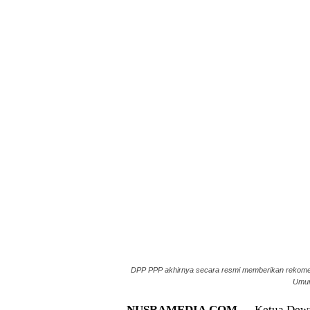
DPP PPP akhirnya secara resmi memberikan rekomend
Umum 
NUSRAMEDIA.COM —
Ketua Dewa