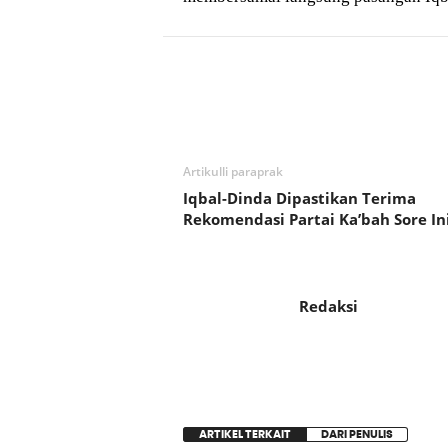
Bagikan
Artikulli paraprak
Iqbal-Dinda Dipastikan Terima
Rekomendasi Partai Ka’bah Sore In
Redaksi
ARTIKEL TERKAIT
DARI PENULIS