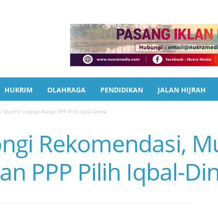
HUKRIM
OLAHRAGA
PENDIDIKAN
JALAN HIJRAH
 Muzihir Ungkap Alasan PPP Pilih Iqbal-Dinda
ngi Rekomendasi, Mu
n PPP Pilih Iqbal-Di