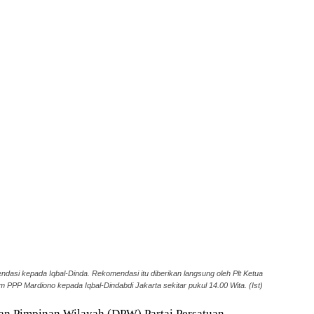
asi kepada Iqbal-Dinda. Rekomendasi itu diberikan langsung oleh Plt Ketua
PPP Mardiono kepada Iqbal-Dindabdi Jakarta sekitar pukul 14.00 Wita. (Ist)
n Pimpinan Wilayah (DPW) Partai Persatuan