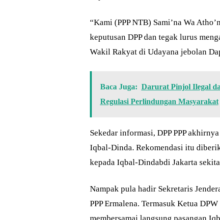
“Kami (PPP NTB) Sami’na Wa Atho’na
keputusan DPP dan tegak lurus menga
Wakil Rakyat di Udayana jebolan Da
Baca Juga:
Darurat Pinjol Ilegal
Regulasi Perlindungan Masyarakat
Sekedar informasi, DPP PPP akhirny
Iqbal-Dinda. Rekomendasi itu diber
kepada Iqbal-Dindabdi Jakarta sekita
Nampak pula hadir Sekretaris Jende
PPP Ermalena. Termasuk Ketua DPW 
membersamai langsung pasangan Iqb