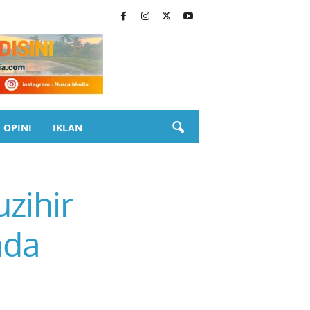
OPINI
IKLAN
zihir
nda