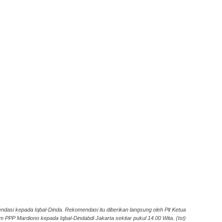
asi kepada Iqbal-Dinda. Rekomendasi itu diberikan langsung oleh Plt Ketua
PPP Mardiono kepada Iqbal-Dindabdi Jakarta sekitar pukul 14.00 Wita. (Ist)