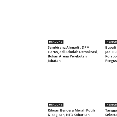
HEADLINE
HEADLI
Sambirang Ahmadi : DPM
Bupati
Harus Jadi Sekolah Demokrasi,
Jadi R
Bukan Arena Perebutan
Kolabo
Jabatan
Pengus
HEADLINE
HEADLI
Ribuan Bendera Merah Putih
Tangga
Dibagikan, NTB Kobarkan
Sekret