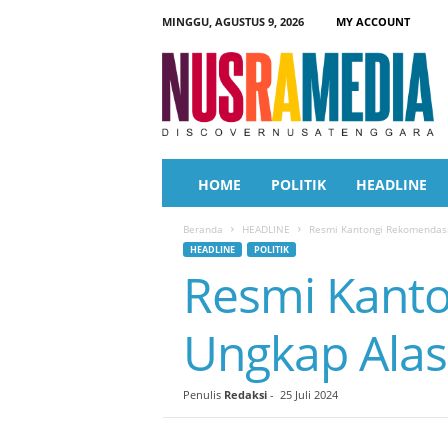
MINGGU, AGUSTUS 9, 2026
MY ACCOUNT
N
u
s
r
a
M
e
HOME
POLITIK
HEADLINE
d
i
Beranda
HEADLINE
Resmi Kantongi Rekomendasi,
a
HEADLINE
POLITIK
Resmi Kanto
Ungkap Alasa
Penulis
Redaksi
-
25 Juli 2024