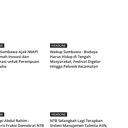
NE
HEADLINE
 Sumbawa Ajak IWAPI
Wabup Sumbawa : Budaya
umah Inovasi dan
Harus Hidup di Tengah
rasi untuk Perempuan
Masyarakat, Festival Digelar
aha
Hingga Pelosok Kecamatan
NE
HEADLINE
pi Abdul Rahim :
NTB Selangkah Lagi Terapkan
aris Fraksi Demokrat NTB
Sistem Manajemen Talenta ASN,