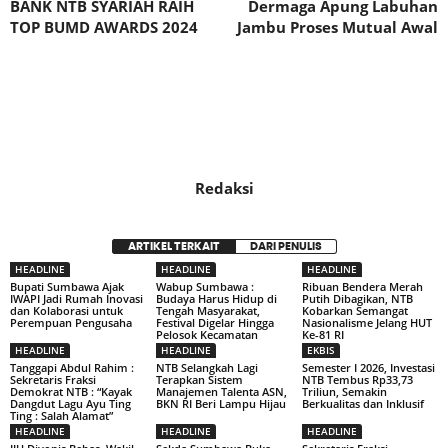
BANK NTB SYARIAH RAIH
Dermaga Apung Labuhan
TOP BUMD AWARDS 2024
Jambu Proses Mutual Awal
Redaksi
ARTIKEL TERKAIT
DARI PENULIS
HEADLINE
HEADLINE
HEADLINE
Bupati Sumbawa Ajak
Wabup Sumbawa :
Ribuan Bendera Merah
IWAPI Jadi Rumah Inovasi
Budaya Harus Hidup di
Putih Dibagikan, NTB
dan Kolaborasi untuk
Tengah Masyarakat,
Kobarkan Semangat
Perempuan Pengusaha
Festival Digelar Hingga
Nasionalisme Jelang HUT
Pelosok Kecamatan
Ke-81 RI
HEADLINE
HEADLINE
EKBIS
Tanggapi Abdul Rahim :
NTB Selangkah Lagi
Semester I 2026, Investasi
Sekretaris Fraksi
Terapkan Sistem
NTB Tembus Rp33,73
Demokrat NTB : “Kayak
Manajemen Talenta ASN,
Triliun, Semakin
Dangdut Lagu Ayu Ting
BKN RI Beri Lampu Hijau
Berkualitas dan Inklusif
Ting : Salah Alamat”
HEADLINE
HEADLINE
HEADLINE