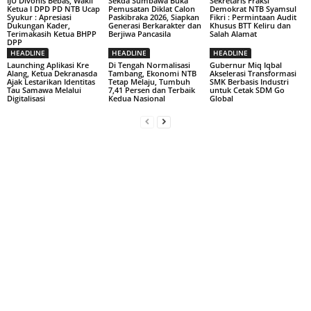
IJU Divonis Bebas, Wakil
Sekda Sumbawa Buka
Sekretaris Fraksi
Ketua I DPD PD NTB Ucap
Pemusatan Diklat Calon
Demokrat NTB Syamsul
Syukur : Apresiasi
Paskibraka 2026, Siapkan
Fikri : Permintaan Audit
Dukungan Kader,
Generasi Berkarakter dan
Khusus BTT Keliru dan
Terimakasih Ketua BHPP
Berjiwa Pancasila
Salah Alamat
DPP
HEADLINE
HEADLINE
HEADLINE
Launching Aplikasi Kre
Di Tengah Normalisasi
Gubernur Miq Iqbal
Alang, Ketua Dekranasda
Tambang, Ekonomi NTB
Akselerasi Transformasi
Ajak Lestarikan Identitas
Tetap Melaju, Tumbuh
SMK Berbasis Industri
Tau Samawa Melalui
7,41 Persen dan Terbaik
untuk Cetak SDM Go
Digitalisasi
Kedua Nasional
Global