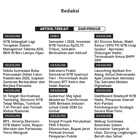
Redaksi
ARTIKEL TERKAIT
DARI PENULIS
HEADLINE
EKBIS
HEADLINE
NTB Selangkah Lagi
Semester I 2026, Investasi
IJU Divonis Bebas, Wakil
Terapkan Sistem
NTB Tembus Rp33,73
Ketua I DPD PD NTB Ucap
Manajemen Talenta ASN,
Triliun, Semakin
Syukur : Apresiasi
BKN RI Beri Lampu Hijau
Berkualitas dan Inklusif
Dukungan Kader,
Terimakasih Ketua BHPP
DPP
HEADLINE
HEADLINE
HEADLINE
Sekda Sumbawa Buka
Sekretaris Fraksi
Launching Aplikasi Kre
Pemusatan Diklat Calon
Demokrat NTB Syamsul
Alang, Ketua Dekranasda
Paskibraka 2026, Siapkan
Fikri : Permintaan Audit
Ajak Lestarikan Identitas
Generasi Berkarakter dan
Khusus BTT Keliru dan
Tau Samawa Melalui
Berjiwa Pancasila
Salah Alamat
Digitalisasi
HEADLINE
HEADLINE
HEADLINE
Di Tengah Normalisasi
Gubernur Miq Iqbal
Dashboard Eksekutif NTB
Tambang, Ekonomi NTB
Akselerasi Transformasi
Hadir, Pimpinan Daerah
Tetap Melaju, Tumbuh
SMK Berbasis Industri
Kini Pantau
7,41 Persen dan Terbaik
untuk Cetak SDM Go
Pembangunan Strategis
Kedua Nasional
Global
Secara Real-Time
HEADLINE
HEADLINE
HEADLINE
BPS : Kinerja Ekonomi
Empat Proyek Perubahan
Wabup Sumbawa
NTB Makin Solid, Ekspor
PKN II Resmi
Resmikan Sistem
Meroket dan Pariwisata
Diluncurkan, Bupati Jarot
Kontainer Sampah di
Terus Menguat
Perkuat Inovasi
Utan, Dorong Lingkungan
Pelayanan Publik
Bersih dan Sehat